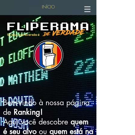
INÍCIO
Bem-vindo à nossa página
de
Ranking!
Aqui você descobre
quem
é seu alvo
ou
quem está na