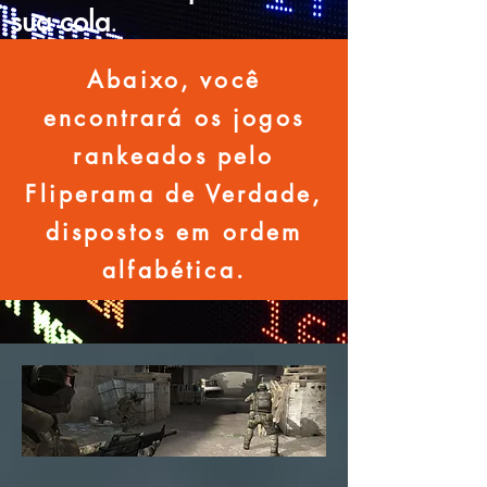
sua cola
.
Abaixo, você
encontrará os jogos
rankeados pelo
Fliperama de Verdade,
dispostos em ordem
alfabética.