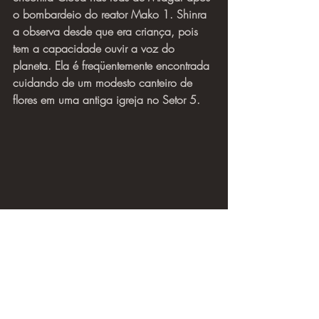
o bombardeio do reator Mako 1. Shinra 
a observa desde que era criança, pois 
tem a capacidade ouvir a voz do 
planeta. Ela é freqüentemente encontrada 
cuidando de um modesto canteiro de 
flores em uma antiga igreja no Setor 5.
Tifa
Um membro leal da Avalanche - uma 