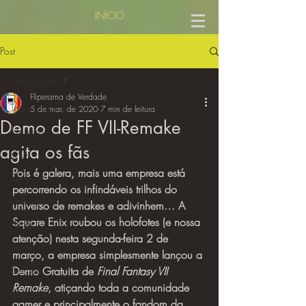
INÍCIO
Post
Todos posts
Fliperama de Verdade
Todos posts
5 de mar. de 2020
7 min de leitura
Demo de FF VII-Remake
Notícias
agita os fãs
RPG
Pois é galera, mais uma empresa está 
Séries
percorrendo os infindáveis trilhos do 
Videogames
universo de remakes e adivinhem… A 
Square Enix roubou os holofotes (e nossa 
Filmes
atenção) nesta segunda-feira 2 de 
Livros
março, a empresa simplesmente lançou a 
Eventos
Demo Gratuita de 
Final Fantasy VII 
Remake
, atiçando toda a comunidade 
Contos de Sercon
gamer e principalmente o fandom da 