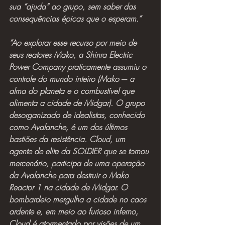
sua “ajuda” ao grupo, sem saber das 
consequências épicas que o esperam.”
“Ao explorar esse recurso por meio de 
seus reatores Mako, a Shinra Electric 
Power Company praticamente assumiu o 
controle do mundo inteiro (Mako ─ a 
alma do planeta e o combustível que 
alimenta a cidade de Midgar). O grupo 
desorganizado de idealistas, conhecido 
como Avalanche, é um dos últimos 
bastiões da resistência. Cloud, um 
agente de elite da SOLDIER que se tornou 
mercenário, participa de uma operação 
da Avalanche para destruir o Mako 
Reactor 1 na cidade de Midgar. O 
bombardeio mergulha a cidade no caos 
ardente e, em meio ao furioso inferno, 
Cloud é atormentado por visões de um 