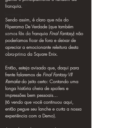
Regulamentos
franquia.
Streaming
Sendo assim, é claro que nós do 
Especial
Fliperama De Verdade (que também 
somos fãs da franquia 
Final Fantasy
) não 
Animes e Cartoon
poderíamos ficar de fora e deixar de 
Review
apreciar a emocionante releitura desta 
Gamer Class
obra-prima da Square Enix.
Cobertura
Então, esteja avisado que, daqui para 
frente falaremos de 
Final Fantasy VII 
Remake
 do jeito certo: Contando uma 
longa história cheia de spoilers e 
impressões bem pessoais…
(tô vendo que você continuou aqui, 
então pegue seu lanche e curta a nossa 
experiência com a Demo).