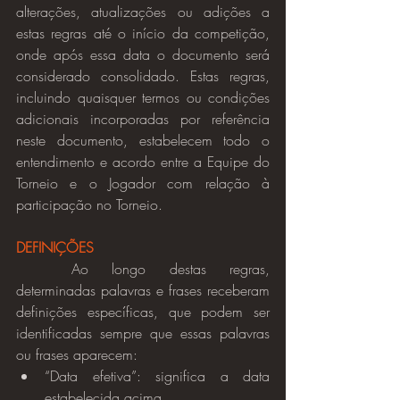
alterações, atualizações ou adições a 
estas regras até o início da competição, 
onde após essa data o documento será 
considerado consolidado. Estas regras, 
incluindo quaisquer termos ou condições 
adicionais incorporadas por referência 
neste documento, estabelecem todo o 
entendimento e acordo entre a Equipe do 
Torneio e o Jogador com relação à 
participação no Torneio.
DEFINIÇÕES
	Ao longo destas regras, 
determinadas palavras e frases receberam 
definições específicas, que podem ser 
identificadas sempre que essas palavras 
ou frases aparecem:
“Data efetiva”: significa a data 
estabelecida acima.