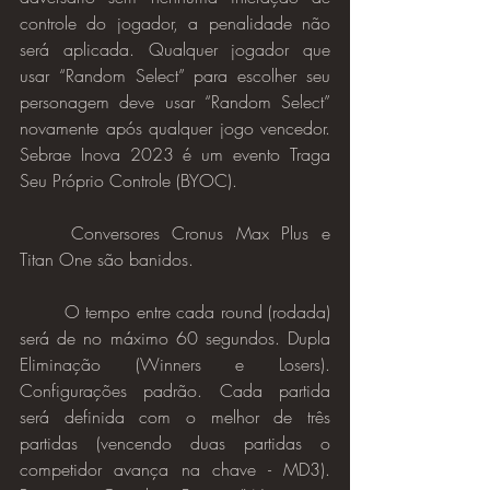
controle do jogador, a penalidade não 
será aplicada. Qualquer jogador que 
usar “Random Select” para escolher seu 
personagem deve usar “Random Select” 
novamente após qualquer jogo vencedor. 
Sebrae Inova 2023 é um evento Traga 
Seu Próprio Controle (BYOC).
	Conversores Cronus Max Plus e 
Titan One são banidos.
	O tempo entre cada round (rodada) 
será de no máximo 60 segundos. Dupla 
Eliminação (Winners e Losers). 
Configurações padrão. Cada partida 
será definida com o melhor de três 
partidas (vencendo duas partidas o 
competidor avança na chave - MD3). 