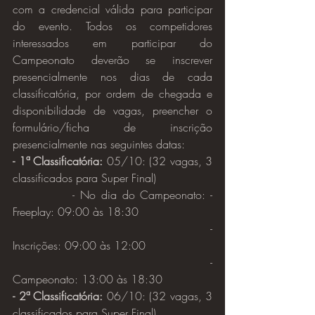
com a credencial válida para participar 
do evento. Todos os competidores 
interessados em participar do 
Campeonato deverão se inscrever 
presencialmente nos dias de cada 
classificatória, por ordem de chegada e 
disponibilidade de vagas, preencher o 
formulário/ficha de inscrição 
presencialmente nas seguintes datas:
- 1ª Classificatória: 
05/10: (32 vagas, 3 
classificados para Super Final)
		- No dia do Campeonato: - 
Freeplay: 09:00 às 18:30
							- 
Inscrições: 09:00 às 12:00
							- 
Campeonato: 13:00 às 18:30
- 2ª Classificatória: 
06/10: (32 vagas, 3 
classificados para Super Final)