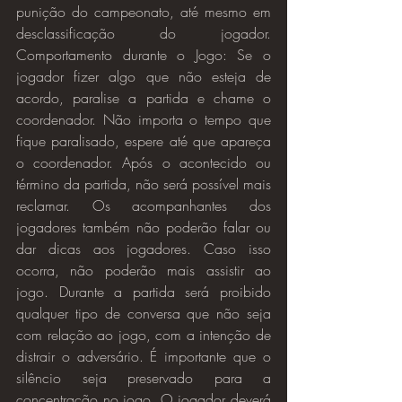
punição do campeonato, até mesmo em 
desclassificação do jogador. 
Comportamento durante o Jogo: Se o 
jogador fizer algo que não esteja de 
acordo, paralise a partida e chame o 
coordenador. Não importa o tempo que 
fique paralisado, espere até que apareça 
o coordenador. Após o acontecido ou 
término da partida, não será possível mais 
reclamar. Os acompanhantes dos 
jogadores também não poderão falar ou 
dar dicas aos jogadores. Caso isso 
ocorra, não poderão mais assistir ao 
jogo. Durante a partida será proibido 
qualquer tipo de conversa que não seja 
com relação ao jogo, com a intenção de 
distrair o adversário. É importante que o 
silêncio seja preservado para a 
concentração no jogo. O jogador deverá 