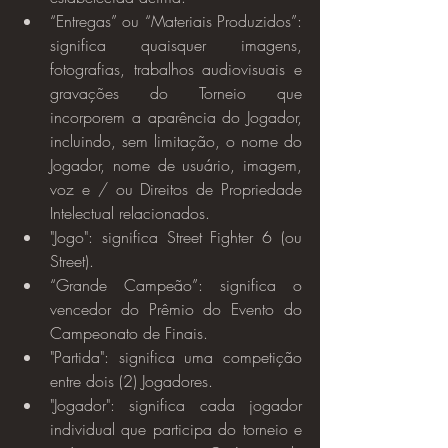
“Entregas” ou “Materiais Produzidos”: 
significa quaisquer imagens, 
fotografias, trabalhos audiovisuais e 
gravações do Torneio que 
incorporem a aparência do Jogador, 
incluindo, sem limitação, o nome do 
Jogador, nome de usuário, imagem, 
voz e / ou Direitos de Propriedade 
Intelectual relacionados.
"Jogo": significa Street Fighter 6 (ou 
Street).
“Grande Campeão”: significa o 
vencedor do Prêmio do Evento do 
Campeonato de Finais.
"Partida": significa uma competição 
entre dois (2) Jogadores.
"Jogador": significa cada jogador 
individual que participa do torneio e 