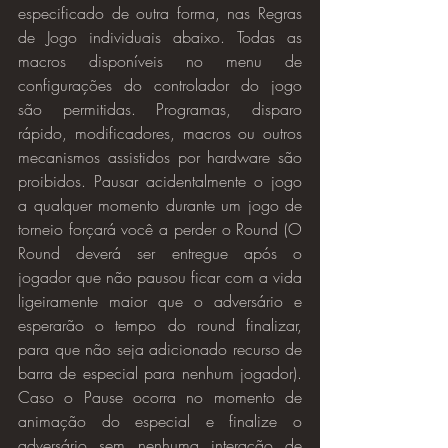
especificado de outra forma, nas Regras 
de Jogo individuais abaixo. Todas as 
macros disponíveis no menu de 
configurações do controlador do jogo 
são permitidas. Programas, disparo 
rápido, modificadores, macros ou outros 
mecanismos assistidos por hardware são 
proibidos. Pausar acidentalmente o jogo 
a qualquer momento durante um jogo de 
torneio forçará você a perder o Round (O 
Round deverá ser entregue após o 
jogador que não pausou ficar com a vida 
ligeiramente maior que o adversário e 
esperarão o tempo do round finalizar, 
para que não seja adicionado recurso de 
barra de especial para nenhum jogador). 
Caso o Pause ocorra no momento de 
animação do especial e finalize o 
adversário sem nenhuma interação de 