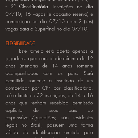
- 3ª Classificatória:
 Inscrições no dia 
07/10, 16 vagas (e cadastro reserva) e 
competição no dia 07/10 com 2 (três) 
vagas para a Superfinal no dia 07/10;
ELEGIBILIDADE
	Este torneio está aberto apenas a 
jogadores que: com idade mínima de 12 
anos (menores de 14 anos somente 
acompanhados com os pais. Será 
permitida somente a inscrição de um 
competidor por CPF por classificatória, 
até o limite de 32 inscrições, de 14 a 16 
anos que tenham recebido permissão 
explícita de seus pais ou 
responsáveis/guardiões; são residentes 
legais no Brasil; possuem uma forma 
válida de identificação emitida pelo 