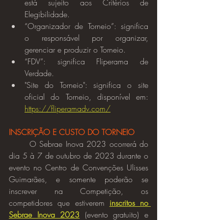
está sujeito aos Critérios de 
Elegibilidade.
“Organizador de Torneio”: significa 
o responsável por organizar, 
gerenciar e produzir o Torneio.
“FDV”: significa Fliperama de 
Verdade.
"Site do Torneio": significa o site 
oficial do Torneio, disponível em: 
https://fliperamadv.com/
INSCRIÇÃO E CUSTO DO TORNEIO
	O Sebrae Inova 2023 ocorrerá do 
dia 5 à 7 de outubro de 2023 durante o 
evento no Centro de Convenções Ulisses 
Guimarães, e somente poderão se 
inscrever na Competição, os 
competidores que estiverem 
inscritos no 
Sebrae Inova 2023
 (evento gratuito) e 