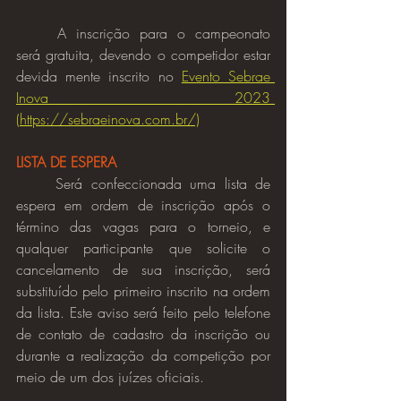
	A inscrição para o campeonato 
será gratuita, devendo o competidor estar 
devida mente inscrito no 
Evento Sebrae 
Inova 2023 
(https://sebraeinova.com.br/)
LISTA DE ESPERA
	Será confeccionada uma lista de 
espera em ordem de inscrição após o 
término das vagas para o torneio, e 
qualquer participante que solicite o 
cancelamento de sua inscrição, será 
substituído pelo primeiro inscrito na ordem 
da lista. Este aviso será feito pelo telefone 
de contato de cadastro da inscrição ou 
durante a realização da competição por 
meio de um dos juízes oficiais.