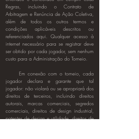
Regras, incluindo o Contrato de 
Arbitragem e Renúncia de Ação Coletiva, 
além de todos os outros termos e 
condições aplicáveis descritos ou 
referenciados aqui. Qualquer acesso à 
internet necessário para se registrar deve 
ser obtido por cada jogador, sem nenhum 
custo para a Administração do Torneio.
	Em conexão com o torneio, cada 
jogador declara e garante que tal 
jogador: não violará ou se apropriará dos 
direitos de terceiros, incluindo direitos 
autorais, marcas comerciais, segredos 
comerciais, direitos de design industrial, 
patentes de design e utilidade, direitos de 
semelhança, publicidade ou privacidade 
e outros direitos de propriedade intelectual 