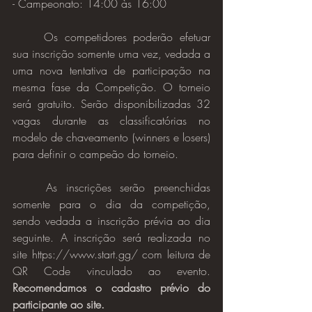
- Campeonato: 14:00 às 16:00
	Os competidores poderão efetuar 
sua inscrição somente uma vez, vedada a 
uma nova tentativa de participação na 
mesma fase da Competição. O torneio 
será gratuito. Serão disponibilizadas 32 
vagas durante as classificatórias no 
modelo de chaveamento (winners e losers) 
para definir o campeão do torneio.
	As inscrições serão preenchidas 
somente para o dia da competição, 
sendo vedada a inscrição prévia ao dia 
seguinte. A inscrição será realizada no 
site https://www.start.gg/ com leitura de 
QR Code vinculado ao evento. 
Recomendamos o cadastro prévio do 
participante ao site.