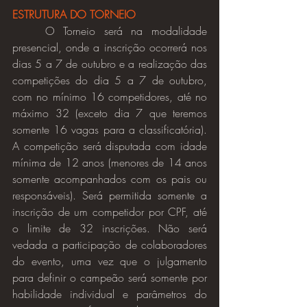
ESTRUTURA DO TORNEIO
	O Torneio será na modalidade 
presencial, onde a inscrição ocorrerá nos 
dias 5 a 7 de outubro e a realização das 
competições do dia 5 a 7 de outubro, 
com no mínimo 16 competidores, até no 
máximo 32 (exceto dia 7 que teremos 
somente 16 vagas para a classificatória). 
A competição será disputada com idade 
mínima de 12 anos (menores de 14 anos 
somente acompanhados com os pais ou 
responsáveis). Será permitida somente a 
inscrição de um competidor por CPF, até 
o limite de 32 inscrições. Não será 
vedada a participação de colaboradores 
do evento, uma vez que o julgamento 
para definir o campeão será somente por 
habilidade individual e parâmetros do 