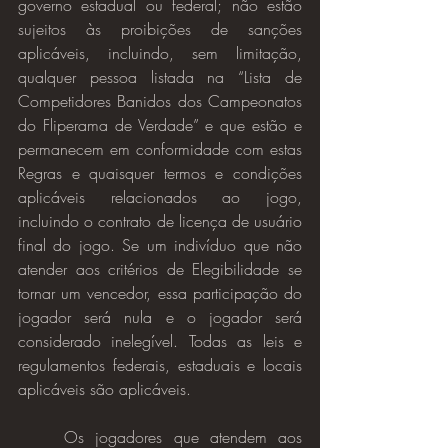
governo estadual ou federal; não estão 
sujeitos às proibições de sanções 
aplicáveis, incluindo, sem limitação, 
qualquer pessoa listada na “Lista de 
Competidores Banidos dos Campeonatos 
do Fliperama de Verdade” e que estão e 
permanecem em conformidade com estas 
Regras e quaisquer termos e condições 
aplicáveis relacionados ao jogo, 
incluindo o contrato de licença de usuário 
final do jogo. Se um indivíduo que não 
atender aos critérios de Elegibilidade se 
tornar um vencedor, essa participação do 
jogador será nula e o jogador será 
considerado inelegível. Todas as leis e 
regulamentos federais, estaduais e locais 
aplicáveis são aplicáveis.
	Os jogadores que atendem aos 