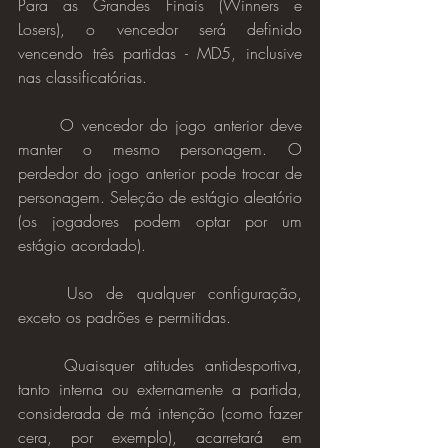
Para as Grandes Finais (Winners e 
Losers), o vencedor será definido 
vencendo três partidas - MD5, inclusive 
nas classificatórias.
	O vencedor do jogo anterior deve 
manter o mesmo personagem. O 
perdedor do jogo anterior pode trocar de 
personagem. Seleção de estágio aleatório 
(os jogadores podem optar por um 
estágio acordado).
	Uso de qualquer configuração, 
exceto os padrões e permitidas.
	Quaisquer atitudes antidesportiva, 
tanto interna ou externamente a partida, 
considerada de má intenção (como fazer 
cera, por exemplo), acarretará em 