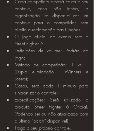
Cada competidor deverá trazer o seu 
controle, caso não tenha, a 
organização irá disponibilizar um 
controle para o competidor, sem 
direito a reclamação das funções;
O jogo oficial do evento será o 
Street Fighter 6;
Definições de volume: Padrão do 
jogo;
Método de competição: 1 vs 1 
(Dupla eliminação - Winners e 
Losers);
Casos, será dado 1 minuto para 
sincronizar o controle;
Especificações: Será utilizado o 
produto Street Fighter 6 Oficial. 
(Podendo ser ou não atualizado com 
o último “patch” disponível);
Traga o seu próprio controle.