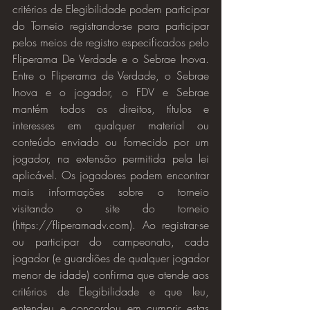
critérios de Elegibilidade podem participar 
do Torneio registrando-se para participar 
pelos meios de registro especificados pelo 
Fliperama De Verdade e o Sebrae Inova. 
Entre o Fliperama de Verdade, o Sebrae 
Inova e o jogador, o FDV e Sebrae 
mantém todos os direitos, títulos e 
interesses em qualquer material ou 
conteúdo enviado ou fornecido por um 
jogador, na extensão permitida pela lei 
aplicável. Os jogadores podem encontrar 
mais informações sobre o torneio 
visitando o site do torneio 
(https://fliperamadv.com). Ao registrar-se 
ou participar do campeonato, cada 
jogador (e guardiões de qualquer jogador 
menor de idade) confirma que atende aos 
critérios de Elegibilidade e que leu, 
entendeu e concordou em cumprir estas 