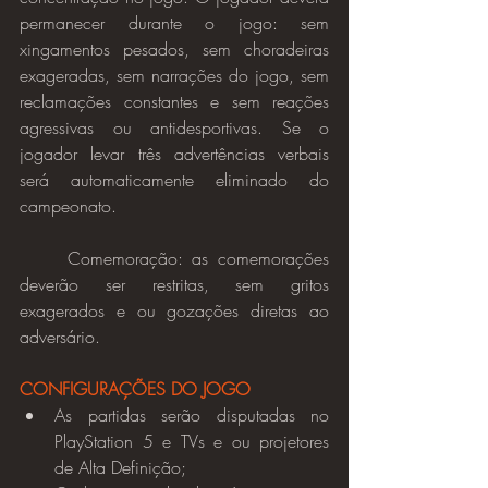
permanecer durante o jogo: sem 
xingamentos pesados, sem choradeiras 
exageradas, sem narrações do jogo, sem 
reclamações constantes e sem reações 
agressivas ou antidesportivas. Se o 
jogador levar três advertências verbais 
será automaticamente eliminado do 
campeonato.
	Comemoração: as comemorações 
deverão ser restritas, sem gritos 
exagerados e ou gozações diretas ao 
adversário.
CONFIGURAÇÕES DO JOGO
As partidas serão disputadas no 
PlayStation 5 e TVs e ou projetores 
de Alta Definição;