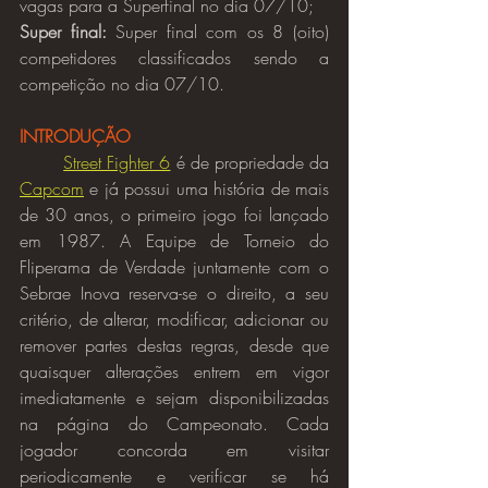
vagas para a Superfinal no dia 07/10;
Super final:
 Super final com os 8 (oito) 
competidores classificados sendo a 
competição no dia 07/10.
INTRODUÇÃO
Street Fighter 6
 é de propriedade da 
Capcom
 e já possui uma história de mais 
de 30 anos, o primeiro jogo foi lançado 
em 1987. A Equipe de Torneio do 
Fliperama de Verdade juntamente com o 
Sebrae Inova reserva-se o direito, a seu 
critério, de alterar, modificar, adicionar ou 
remover partes destas regras, desde que 
quaisquer alterações entrem em vigor 
imediatamente e sejam disponibilizadas 
na página do Campeonato. Cada 
jogador concorda em visitar 
periodicamente e verificar se há 