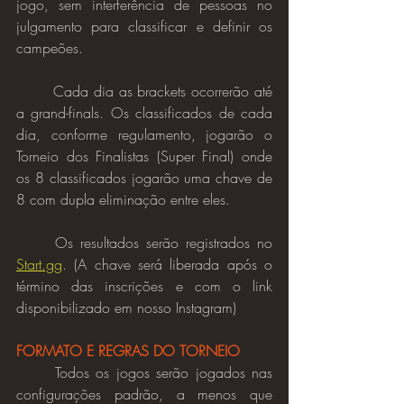
jogo, sem interferência de pessoas no 
julgamento para classificar e definir os 
campeões.
	Cada dia as brackets ocorrerão até 
a grand-finals. Os classificados de cada 
dia, conforme regulamento, jogarão o 
Torneio dos Finalistas (Super Final) onde 
os 8 classificados jogarão uma chave de 
8 com dupla eliminação entre eles.
	Os resultados serão registrados no 
Start.gg
. (A chave será liberada após o 
término das inscrições e com o link 
disponibilizado em nosso Instagram)
FORMATO E REGRAS DO TORNEIO
	Todos os jogos serão jogados nas 
configurações padrão, a menos que 