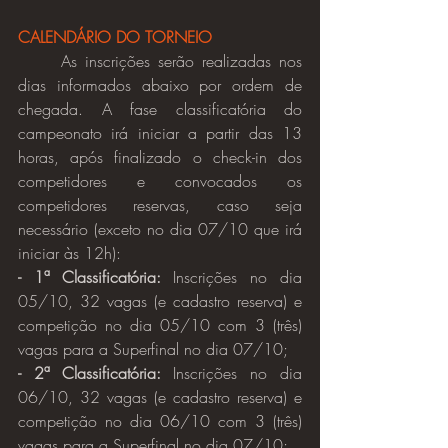
CALENDÁRIO DO TORNEIO
	As inscrições serão realizadas nos 
dias informados abaixo por ordem de 
chegada. A fase classificatória do 
campeonato irá iniciar a partir das 13 
horas, após finalizado o check-in dos 
competidores e convocados os 
competidores reservas, caso seja 
necessário (exceto no dia 07/10 que irá 
iniciar às 12h):
- 1ª Classificatória:
 Inscrições no dia 
05/10, 32 vagas (e cadastro reserva) e 
competição no dia 05/10 com 3 (três) 
vagas para a Superfinal no dia 07/10;
- 2ª Classificatória:
 Inscrições no dia 
06/10, 32 vagas (e cadastro reserva) e 
competição no dia 06/10 com 3 (três) 
vagas para a Superfinal no dia 07/10;