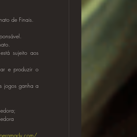
ato de Finais.
ponsável.
ato.
stá sujeito aos 
ar e produzir o 
s jogos ganha a 
cedora;
cedora
liperamadv.com/