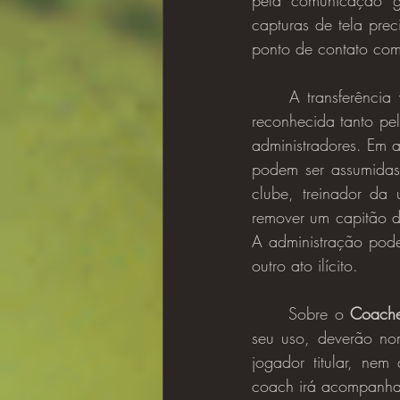
pela comunicação ge
capturas de tela prec
ponto de contato com
	A transferência voluntária da função e responsabilidades do capitão da equipe deve ser 
reconhecida tanto pel
administradores. Em a
podem ser assumidas
clube, treinador da 
remover um capitão de
A administração pode
outro ato ilícito.
	Sobre o 
Coach
seu uso, deverão n
jogador titular, ne
coach irá acompanhar