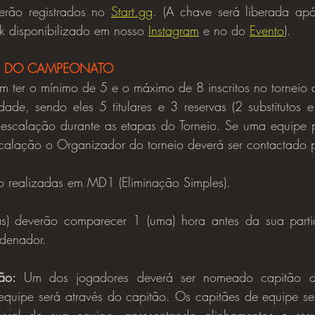
serão registrados no 
Start.gg
. (A chave será liberada apó
nk disponibilizado em nosso 
Instagram
 e no do 
Evento
).
S DO CAMPEONATO
em ter o mínimo de 5 e o máximo de 8 inscritos no tornei
lidade, sendo eles 5 titulares e 3 reservas (2 substitutos
scalação durante as etapas do Torneio. Se uma equipe pr
alação o Organizador do torneio deverá ser contactado 
ão realizadas em MD1 (Eliminação Simples).
rdenador.
ão:
 Um dos jogadores deverá ser nomeado capitão da
equipe será através do capitão. Os capitães de equipe ser