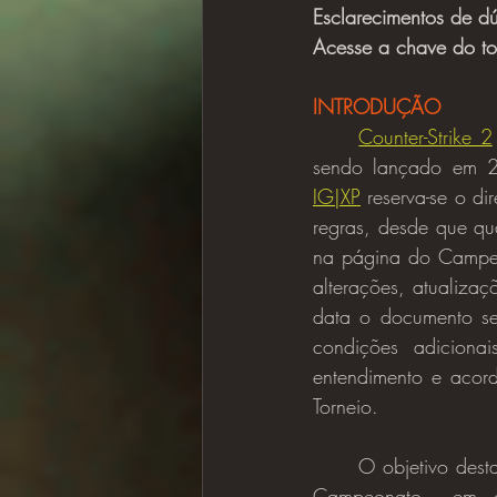
Esclarecimentos de dú
Acesse a chave do to
INTRODUÇÃO
Counter-Strike 2
sendo lançado em 2
IG|XP
 reserva-se o dir
regras, desde que qua
na página do Campeon
alterações, atualizaç
data o documento ser
condições adicionai
entendimento e acord
Torneio.
	O objetivo destas regras do torneio é definir as regras e as condições de participação do 
Campeonato  em qu