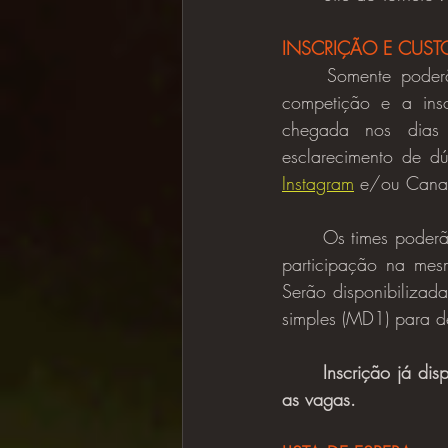
INSCRIÇÃO E CUST
	Somente poderão se inscrever na Competição, os atletas que forem elegíveis para a 
competição e a insc
chegada nos dias d
esclarecimento de d
Instagram
 e/ou Cana
	Os times poderão efetuar sua inscrição somente uma vez, vedada a uma nova tentativa de 
participação na mes
Serão disponibilizad
simples (MD1) para 
Inscrição já dis
as vagas.