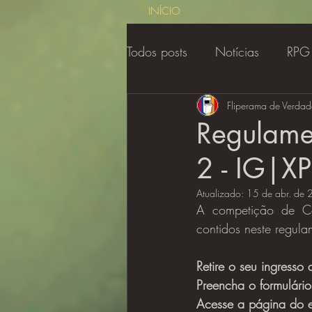
INÍCIO
Todos posts
Notícias
RPG
Contos de Sercon
Fliperama de Verdad
Regul
Regulamen
2 - IG|XP
Gamer Class
Cobertura
Atualizado:
15 de abr. de
A competição de Cou
contidos neste regul
Retire o seu ingresso 
Preencha o formulário
Acesse a página do ev