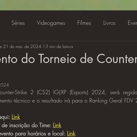
Séries
Videogames
Filmes
Livros
Eve
e
amentos
21 de mar. de 2024
Streaming
13 min de leitura
Especial
Animes e Cartoon
to do Torneio de Counter-
 2024
nter-Strike 2 (CS2) IG|XP (Esports) 2024, será regida 
amento técnico e o resultado irá para o Ranking Geral FDV
aqui: 
Link
 de inscrição do Time: 
Link
ento para horários e local: 
Link