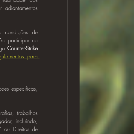
r adiantamentos 
o participar no 
go 
Counter-Strike 
gulamentos para 
afias, trabalhos 
dor, incluindo, 
ou Direitos de 