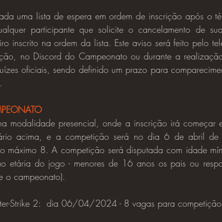
alquer participante que solicite o cancelamento de sua 
iro inscrito na ordem da lista. Este aviso será feito pelo te
rição, no Discord do Campeonato ou durante a realizaçã
uízes oficiais, sendo definido um prazo para comparecimen
.
MPEONATO
ário acima, e a competição será no dia 6 de abril d
 no máximo 8. A competição será disputada com idade mí
ção etária do jogo - menores de 16 anos os pais ou respo
te o campeonato).
nter-Strike 2:  dia 06/04/2024 - 8 vagas para competição