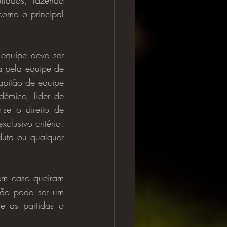
tados, fazendo 
como o principal 
a pela equipe de 
apitão de equipe 
mico, líder de 
se o direito de 
lusivo critério. 
uta ou qualquer 
ém caso queiram 
ão pode ser um 
e as partidas o 