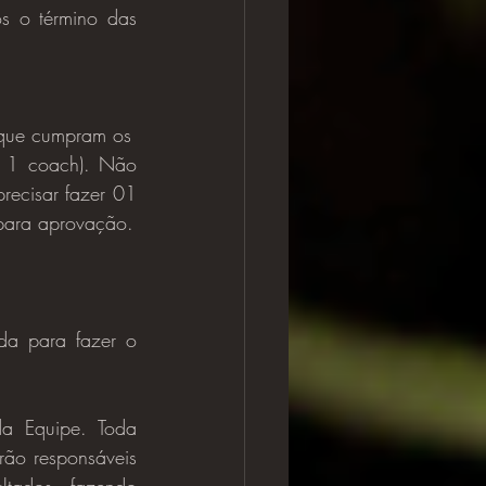
s o término das 
o que cumpram os
 e 1 coach). Não 
ecisar fazer 01 
para aprovação.
 Equipe. Toda 
ão responsáveis 