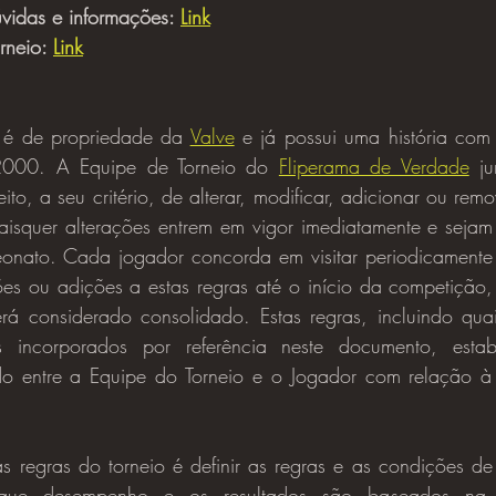
vidas e informações: 
Link
rneio: 
Link
 é de propriedade da 
Valve
 e já possui uma história com
000. A Equipe de Torneio do 
Fliperama de Verdade
eito, a seu critério, de alterar, modificar, adicionar ou remo
isquer alterações entrem em vigor imediatamente e sejam 
ato. Cada jogador concorda em visitar periodicamente e 
ões ou adições a estas regras até o início da competição
á considerado consolidado. Estas regras, incluindo quai
s incorporados por referência neste documento, esta
o entre a Equipe do Torneio e o Jogador com relação à 
e desempenho e os resultados são baseados na h