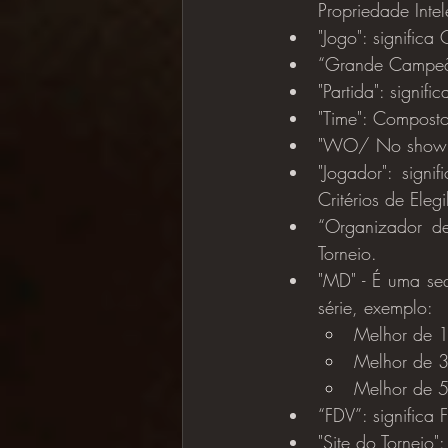
Propriedade Intel
"Jogo": significa
“Grande Campeão
"Partida": signif
"Time": Composto
"WO/ No show": 
"Jogador": signi
Critérios de Elegi
“Organizador de 
Torneio.
"MD" - É uma se
série, exemplo:
Melhor de 1
Melhor de 3
Melhor de 5
“FDV”: significa
"Site do Torneio":