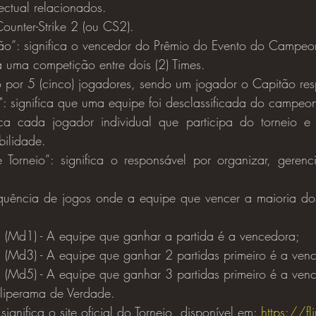
ectual relacionados.
 Counter-Strike 2 (ou CS2).
”: significa o vencedor do Prêmio do Evento do Campeon
ica uma competição entre dois (2) Times.
 por 5 (cinco) jogadores, sendo um jogador o Capitão res
significa que uma equipe foi desclassificada do campeon
fica cada jogador individual que participa do torneio e e
bilidade.
Torneio”: significa o responsável por organizar, gerenci
quência de jogos onde a equipe que vencer a maioria do
 (Md1) - A equipe que ganhar a partida é a vencedora;
 (Md3) - A equipe que ganhar 2 partidas primeiro é a ven
 (Md5) - A equipe que ganhar 3 partidas primeiro é a ven
 Fliperama de Verdade.
 significa o site oficial do Torneio, disponível em: 
https://f