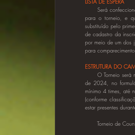
LISTA DE ESPERA
	Será confeccionada uma lista de espera em ordem de inscrição após o término das vagas 
para o torneio, e qu
substituído pelo prime
de cadastro da insc
por meio de um dos j
para comparecimento
ESTRUTURA DO CA
	O Torneio será na modalidade presencial, onde a inscrição irá começar em 25 de março 
de 2024, no formul
mínimo 4 times, até
(conforme classifica
estar presentes duran
	Torneio de Cou