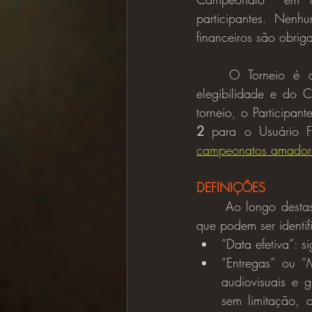
participantes. Nenh
financeiros são obriga
	O Torneio é aberto a todas as pessoas, desde que preencham as condições de 
elegibilidade e do 
torneio, o Participa
2
 para o Usuário F
campeonatos amador
DEFINIÇÕES
	Ao longo destas regras, determinadas palavras e frases receberam definições específicas, 
que podem ser identi
“Data efetiva”: s
“Entregas” ou “M
audiovisuais e 
sem limitação, 