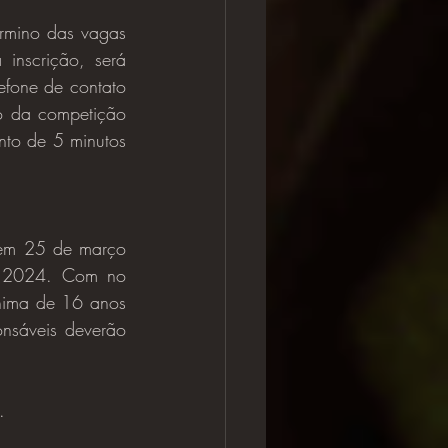
inscrição, será 
lefone de contato 
o da competição 
to de 5 minutos 
e 2024. Com no 
nima de 16 anos 
nsáveis deverão 
.