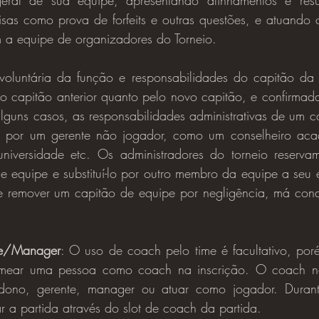
ral de sua equipe, apresentando alinhamentos e resul
isas como prova de forfeits e outras questões, e atuando 
 a equipe de organizadores do Torneio.
o capitão anterior quanto pelo novo capitão, e confirmad
lguns casos, as responsabilidades administrativas de um c
 por um gerente não jogador, como um conselheiro acadê
universidade etc. Os administradores do torneio reservam-
 equipe e substituí-lo por outro membro da equipe a seu exc
 remover um capitão de equipe por negligência, má cond
e/Manager
: O uso de coach pelo time é facultativo, por
omear uma pessoa como coach na inscrição. O coach n
m dono, gerente, manager ou atuar como jogador. Durant
 a partida através do slot de coach da partida.