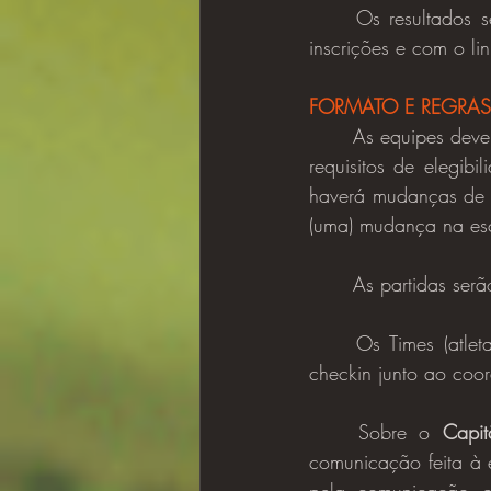
	Os resultados 
inscrições e com o li
FORMATO E REGRA
	As equipes dev
requisitos de elegibi
haverá mudanças de e
(uma) mudança na esc
	As partidas ser
	Os Times (atletas) deverão comparecer 1 (uma) hora antes da sua partida para fazer o 
checkin junto ao coo
	Sobre o 
Capit
comunicação feita à 