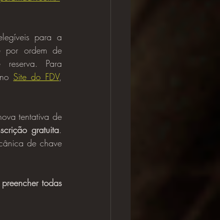
e por ordem de 
reserva. Para 
 no 
Site do FDV
, 
scrição gratuita
. 
cânica de chave 
 preencher todas 