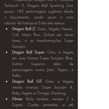
Tenkaichi 3, Dragon Ball Sparking Zero 
possui 182 personagens jogáveis desde 
o lançamento, sendo assim o mais 
robusto da franquia! Entre eles temos:
Dragon Ball Z:
 Goku, Vegeta, Freeza, 
Cell, Majin Boo, Gohan em várias 
fases, e as transformações Super 
Saiyajin.
Dragon Ball Super:
 Goku e Vegeta 
em suas formas Super Saiyajin Blue, 
Instinto Superior, além de 
personagens como Jiren, Toppo, e 
Kefla.
Dragon Ball GT:
 Goku e Vegeta 
versão criança, Super Saiyajin 4, 
Baby Vegeta e Omega Shenlong.
Filmes:
 Broly (ambas versões Z e 
Super), Cooler, Janemba, e até 