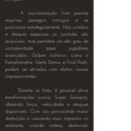
	A movimentação livre permite 
esquivar, perseguir inimigos e se 
posicionar estrategicamente. Nos combos 
e ataques especiais os controles são 
acessíveis, mas permitem um alto grau de 
complexidade para jogadores 
avançados. Golpes icônicos, como o 
Kamehameha, Genki Dama, e Final Flash, 
podem ser ativados com efeitos visuais 
impressionantes.
	Durante as lutas, é possível ativar 
transformações (como Super Saiyajin), 
alterando força, velocidade e ataques 
disponíveis. Com isso provocando maior 
destruição e causando mais impactos no 
ambiente, criando cratera, destruindo 