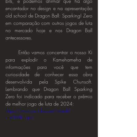
bits, e podemos afirmar que há algo 
encantador no design e na apresentação 
old school de Dragon Ball: Sparking! Zero 
em comparação com outros jogos de luta 
no mercado hoje e nos Dragon Ball 
antecessores.
	Então vamos concentrar o nosso Ki 
para explodir o Kamehameha de 
informações para você que tem 
curiosidade de conhecer essa obra 
desenvolvida pela Spike Chunsoft. 
Lembrando que Dragon Ball Sparking 
Zero foi indicado para receber o prêmio 
de melhor jogo de luta de 2024:
https://www.youtube.com/watch?
v=efSSVIc1qko