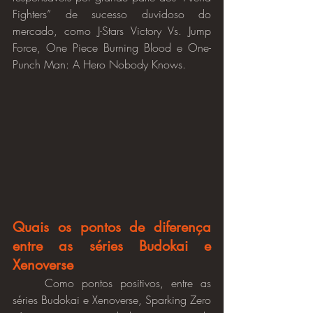
Fighters” de sucesso duvidoso do 
mercado, como J-Stars Victory Vs. Jump 
Force, One Piece Burning Blood e One-
Punch Man: A Hero Nobody Knows.
Quais os pontos de diferença 
entre as séries Budokai e 
Xenoverse
	Como pontos positivos, entre as 
séries Budokai e Xenoverse, Sparking Zero 