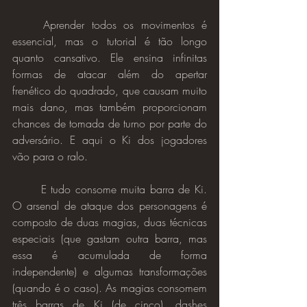
	Aprender todos os movimentos é 
essencial, mas o tutorial é tão longo 
quanto cansativo. Ele ensina infinitas 
formas de atacar além do apertar 
frenético do quadrado, que causam muito 
mais dano, mas também proporcionam 
chances de tomada de turno por parte do 
adversário. E aqui o Ki dos jogadores 
vão para o ralo.
	E tudo consome muita barra de Ki. 
O arsenal de ataque dos personagens é 
composto de duas magias, duas técnicas 
especiais (que gastam outra barra, mas 
essa é acumulada de forma 
independente) e algumas transformações 
(quando é o caso). As magias consomem 
três barras de Ki (de cinco), dashes 