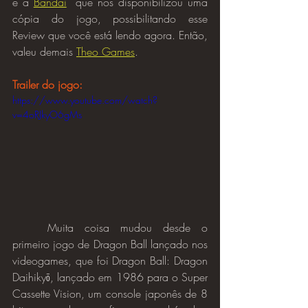
e a 
Bandai
  que nos disponibilizou uma 
cópia do jogo, possibilitando esse 
Review que você está lendo agora. Então, 
valeu demais 
Theo Games
.
Trailer do jogo:
https://www.youtube.com/watch?
v=4oRJkyO6gMs
	Muita coisa mudou desde o 
primeiro jogo de Dragon Ball lançado nos 
videogames, que foi Dragon Ball: Dragon 
Daihikyō, lançado em 1986 para o Super 
Cassette Vision, um console japonês de 8 