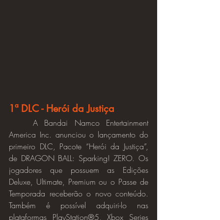
1ª DLC - Herói da Justiça
	A Bandai Namco Entertainment 
America Inc. anunciou o lançamento do 
primeiro DLC, Pacote “Herói da Justiça”, 
de DRAGON BALL: Sparking! ZERO. Os 
jogadores que possuem as Edições 
Deluxe, Ultimate, Premium ou o Passe de 
Temporada receberão o novo conteúdo. 
Também é possível adquiri-lo nas 
plataformas PlayStation®5, Xbox Series 