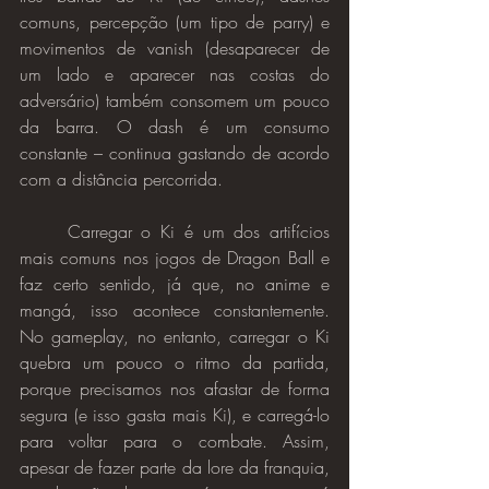
comuns, percepção (um tipo de parry) e 
movimentos de vanish (desaparecer de 
um lado e aparecer nas costas do 
adversário) também consomem um pouco 
da barra. O dash é um consumo 
constante – continua gastando de acordo 
com a distância percorrida.
	Carregar o Ki é um dos artifícios 
mais comuns nos jogos de Dragon Ball e 
faz certo sentido, já que, no anime e 
mangá, isso acontece constantemente. 
No gameplay, no entanto, carregar o Ki 
quebra um pouco o ritmo da partida, 
porque precisamos nos afastar de forma 
segura (e isso gasta mais Ki), e carregá-lo 
para voltar para o combate. Assim, 
apesar de fazer parte da lore da franquia, 