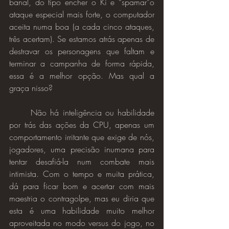
banal, do tipo encher o Ki e “spamar”o 
ataque especial mais forte, o computador 
aceita numa boa (a cada cinco ataques, 
três acertam). Se estamos atrás apenas de 
destravar os personagens que faltam e 
terminar a campanha de forma rápida, 
essa é a melhor opção. Mas qual a 
graça nisso?
	Não há inteligência ou habilidade 
por trás das ações da CPU, apenas um 
comportamento irritante que exige de nós, 
jogadores, uma precisão inumana para 
tentar desafiá-la num combate mais 
intimista. Com o tempo e muita prática, 
dá para ficar bom e acertar com mais 
maestria o contragolpe, mas eu diria que 
esta é uma habilidade muito melhor 
aproveitada no modo versus do jogo, no 