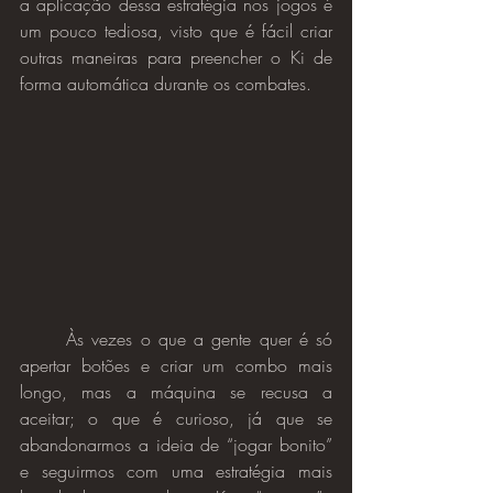
a aplicação dessa estratégia nos jogos é 
um pouco tediosa, visto que é fácil criar 
outras maneiras para preencher o Ki de 
forma automática durante os combates.
	Às vezes o que a gente quer é só 
apertar botões e criar um combo mais 
longo, mas a máquina se recusa a 
aceitar; o que é curioso, já que se 
abandonarmos a ideia de “jogar bonito” 
e seguirmos com uma estratégia mais 