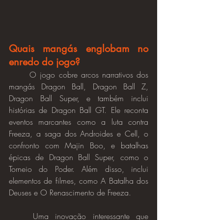
Quais mangás englobam no 
enredo do jogo?
	O jogo cobre arcos narrativos dos 
mangás Dragon Ball, Dragon Ball Z, 
Dragon Ball Super, e também inclui 
histórias de Dragon Ball GT. Ele reconta 
eventos marcantes como a luta contra 
Freeza, a saga dos Androides e Cell, o 
confronto com Majin Boo, e batalhas 
épicas de Dragon Ball Super, como o 
Torneio do Poder. Além disso, inclui 
elementos de filmes, como A Batalha dos 
Deuses e O Renascimento de Freeza.
	Uma inovação interessante que 