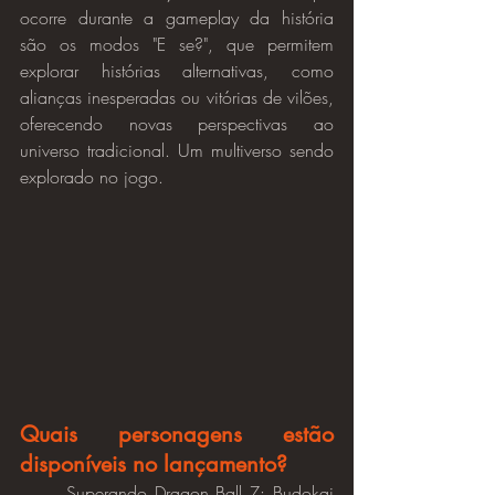
ocorre durante a gameplay da história 
são os modos "E se?", que permitem 
explorar histórias alternativas, como 
alianças inesperadas ou vitórias de vilões, 
oferecendo novas perspectivas ao 
universo tradicional. Um multiverso sendo 
explorado no jogo.
Quais personagens estão 
disponíveis no lançamento?
	Superando Dragon Ball Z: Budokai 