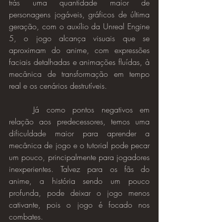
trás uma quantidade maior de 
personagens jogáveis, gráficos de última 
geração, com o auxílio da Unreal Engine 
5, o jogo alcança visuais que se 
aproximam do anime, com expressões 
faciais detalhadas e animações fluídas, à 
mecânica de transformação em tempo 
real e os cenários destrutíveis.
	Já como pontos negativos em 
relação aos predecessores, temos uma 
dificuldade maior para aprender a 
mecânica de jogo e o tutorial pode pecar 
um pouco, principalmente para jogadores 
inexperientes. Talvez para os fãs do 
anime, a história sendo um pouco 
profunda, pode deixar o jogo menos 
cativante, pois o jogo é focado nos 
combates.