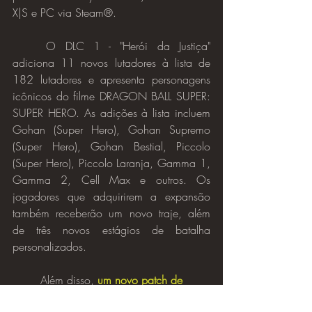
X|S e PC via Steam®.
	O DLC 1 - "Herói da Justiça" 
adiciona 11 novos lutadores à lista de 
182 lutadores e apresenta personagens 
icônicos do filme DRAGON BALL SUPER: 
SUPER HERO. As adições à lista incluem 
Gohan (Super Hero), Gohan Supremo 
(Super Hero), Gohan Bestial, Piccolo 
(Super Hero), Piccolo Laranja, Gamma 1, 
Gamma 2, Cell Max e outros. Os 
jogadores que adquirirem a expansão 
também receberão um novo traje, além 
de três novos estágios de batalha 
personalizados.
	Além disso, 
um novo patch de 
balanceamento
 também foi 