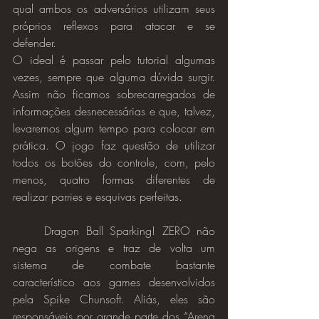
qual ambos os adversários utilizam seus 
próprios reflexos para atacar e se 
defender.
O ideal é passar pelo tutorial algumas 
vezes, sempre que alguma dúvida surgir. 
Assim não ficamos sobrecarregados de 
informações desnecessárias e que, talvez, 
levaremos algum tempo para colocar em 
prática. O jogo faz questão de utilizar 
todos os botões do controle, com, pelo 
menos, quatro formas diferentes de 
realizar parries e esquivas perfeitas.
	Dragon Ball Sparking! ZERO não 
nega as origens e traz de volta um 
sistema de combate bastante 
característico aos games desenvolvidos 
pela Spike Chunsoft. Aliás, eles são 
responsáveis por grande parte dos “Arena 