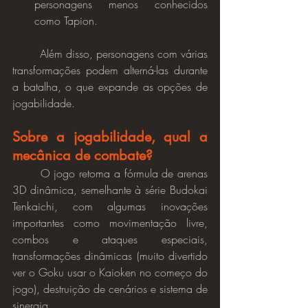
personagens menos conhecidos 
como Tapion.
	Além disso, personagens com várias 
transformações podem alterná-las durante 
a batalha, o que expande as opções de 
jogabilidade.
Sobre a jogabilidade, qual a 
mecânica de combate?
	O jogo retoma a fórmula de arenas 
3D dinâmica, semelhante à série Budokai 
Tenkaichi, com algumas inovações 
importantes como movimentação livre, 
combos e ataques especiais, 
transformações dinâmicas (muito divertido 
ver o Goku usar o Kaioken no começo do 
jogo), destruição de cenários e sistema de 
sinergia.