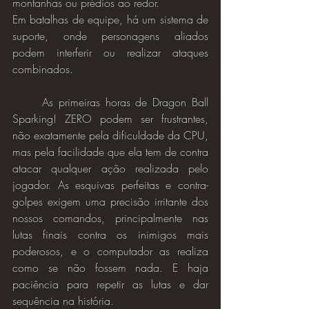
montanhas ou prédios ao redor.
Em batalhas de equipe, há um sistema de 
suporte, onde personagens aliados 
podem interferir ou realizar ataques 
combinados.
	As primeiras horas de Dragon Ball 
Sparking! ZERO podem ser frustrantes, 
não exatamente pela dificuldade da CPU, 
mas pela facilidade que ela tem de contra 
atacar qualquer ação realizada pelo 
jogador. As esquivas perfeitas e contra-
golpes exigem uma precisão irritante dos 
nossos comandos, principalmente nas 
lutas finais contra os inimigos mais 
poderosos, e o computador as realiza 
como se não fossem nada. E haja 
paciência para repetir as lutas e dar 
sequência na história.