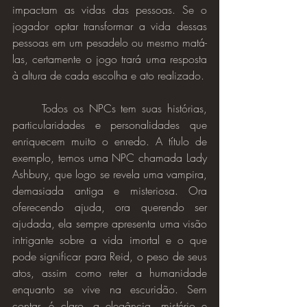
impactam as vidas das pessoas. Se o 
jogador optar transformar a vida dessas 
pessoas em um pesadelo ou mesmo matá-
las, certamente o jogo trará uma resposta 
à altura de cada escolha e ato realizado.
	Todos os NPCs tem suas histórias, 
particularidades e personalidades que 
enriquecem muito o enredo. A título de 
exemplo, temos uma NPC chamada Lady 
Ashbury, que logo se revela uma vampira, 
demasiada antiga e misteriosa. Ora 
oferecendo ajuda, ora querendo ser 
ajudada, ela sempre apresenta uma visão 
intrigante sobre a vida imortal e o que 
pode significar para Reid, o peso de seus 
atos, assim como reter a humanidade 
enquanto se vive na escuridão. Sem 
contar, é claro, a elegância, mistério e 