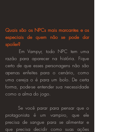
Quais são os NPCs mais marcantes e os 
especiais de quem não se pode dar 
spoiler?
	Em Vampyr, todo NPC tem uma 
razão para aparecer na história. Fique 
certo de que esses personagens não são 
apenas enfeites para o cenário, como 
uma cereja o é para um bolo. De certa 
forma, pode-se entender sua necessidade 
como a alma do jogo.
	Se você parar para pensar que o 
protagonista é um vampiro, que ele 
precisa de sangue para se alimentar e 
que precisa decidir como suas ações 