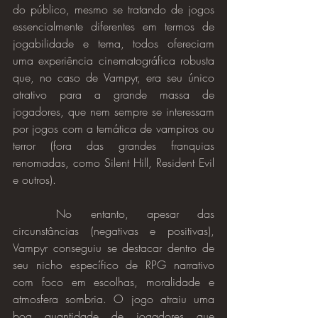
do público, mesmo se tratando de jogos 
essencialmente diferentes em termos de 
jogabilidade e tema, todos ofereciam 
uma experiência cinematográfica robusta 
que, no caso de Vampyr, era seu único 
atrativo para a grande massa de 
jogadores, que nem sempre se interessam 
por jogos com a temática de vampiros ou 
terror (fora das grandes franquias 
renomadas, como Silent Hill, Resident Evil 
e outros).
	No entanto, apesar das 
circunstâncias (negativas e positivas), 
Vampyr conseguiu se destacar dentro de 
seu nicho específico de RPG narrativo 
com foco em escolhas, moralidade e 
atmosfera sombria. O jogo atraiu uma 
boa quantidade de jogadores que 