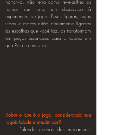
narrativa, não teria como revelar-lhes os 
nomes sem criar um desserviço à 
experiência de jogo. Essas figuras, cujas 
vidas e mortes estão diretamente ligadas 
às escolhas que você faz, os transformam 
em peças essenciais para o xadrez em 
que Reid se encontra.
Sobre o que é o jogo, considerando sua 
jogabilidade e mecânicas?
	Falando apenas das mecânicas, 