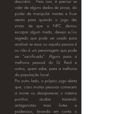
descobrir… Para isso, é preciso se 
valer de alguns dedos de prosa, do 
poder de manipular mentes e ficar 
atento para quando o jogo der 
sinais de que o NPC deixou 
escapar algum medo, desejo e/ou 
segredo que pode ser usado para 
analisar se essa ou aquela pessoa é 
ou não é um personagem que pode 
ser “sacrificado”. Alguns para a 
melhoria pessoal do Dr. Reid e 
outros, quem sabe, para a melhoria 
da população local.
Por outro lado, o próprio jogo alerta 
que, caso muitas pessoas comecem 
a morrer ou desaparecer, o sistema 
punitivo acaba trazendo 
antagonistas mais fortes e 
poderosos, levando em conta o 