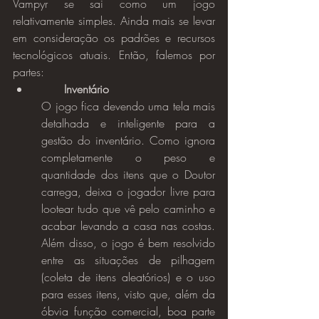
Vampyr se sai como um jogo 
relativamente simples. Ainda mais se levar 
em consideração os padrões e recursos 
tecnológicos atuais. Então, falemos por 
partes:
Inventário
O jogo fica devendo uma tela mais 
detalhada e inteligente para a 
gestão do inventário. Como ignora 
completamente o peso e 
quantidade dos itens que o Doutor 
carrega, deixa o jogador livre para 
lootear tudo que vê pelo caminho e 
acabar levando a casa nas costas. 
Além disso, o jogo é bem resolvido 
entre as situações de pilhagem 
(coleta de itens aleatórios) e o uso 
para esses itens, visto que, além da 
óbvia função comercial, boa parte 