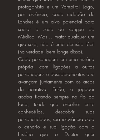
protagonista é um Vampiro! Logo, 
por essência, cada cidadão de 
Londres é um alvo potencial para 
saciar a sede de sangue do 
Médico. Mas… matar qualquer um 
que seja, não é uma decisão fácil 
(na verdade, bem longe disso).
Cada personagem tem uma história 
própria, com ligações a outros 
personagens e desdobramentos que 
avançam juntamente com os arcos 
da narrativa. Então, o jogador 
acaba ficando sempre no fio da 
faca, tendo que escolher entre 
conhecê-los, descobrir suas 
personalidades, sua relevância para 
o cenário e sua ligação com a 
história que o Doutor quer 