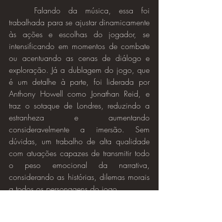
	Falando da música, essa foi 
trabalhada para se ajustar dinamicamente 
às ações e escolhas do jogador, se 
intensificando em momentos de combate 
ou acentuando as cenas de diálogo e 
exploração. Já a dublagem do jogo, que 
é um detalhe à parte, foi liderada por 
Anthony Howell como Jonathan Reid, e 
traz o sotaque de Londres, reduzindo a 
estranheza e aumentando 
consideravelmente a imersão. Sem 
dúvidas, um trabalho de alta qualidade 
com atuações capazes de transmitir todo 
o peso emocional da narrativa, 
considerando as histórias, dilemas morais 
a todos os personagens do jogo.