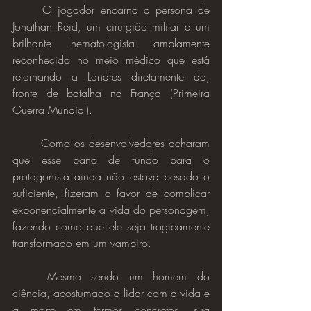
	O jogador encarna a persona de 
Jonathan Reid, um cirurgião militar e um 
brilhante hematologista amplamente 
reconhecido no meio médico que está 
retornando a Londres diretamente do, 
fronte de batalha na França (Primeira 
Guerra Mundial).
	Como os desenvolvedores acharam 
que esse pano de fundo para o 
protagonista ainda não estava pesado o 
suficiente, fizeram o favor de complicar 
exponencialmente a vida do personagem, 
fazendo como que ele seja tragicamente 
transformado em um vampiro.
	Mesmo sendo um homem da 
ciência, acostumado a lidar com a vida e 
a morte em termos concretos, sua 