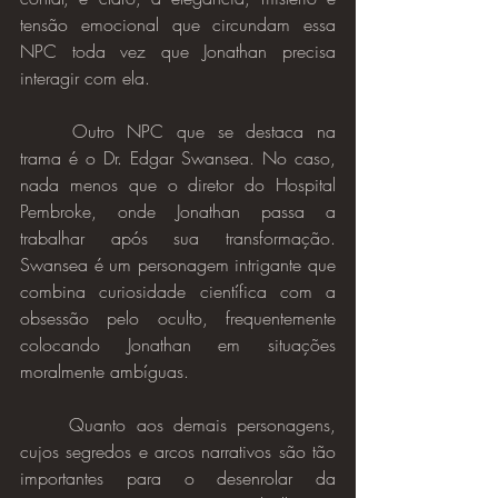
tensão emocional que circundam essa 
NPC toda vez que Jonathan precisa 
interagir com ela.
	Outro NPC que se destaca na 
trama é o Dr. Edgar Swansea. No caso, 
nada menos que o diretor do Hospital 
Pembroke, onde Jonathan passa a 
trabalhar após sua transformação. 
Swansea é um personagem intrigante que 
combina curiosidade científica com a 
obsessão pelo oculto, frequentemente 
colocando Jonathan em situações 
moralmente ambíguas.
	Quanto aos demais personagens, 
cujos segredos e arcos narrativos são tão 
importantes para o desenrolar da 