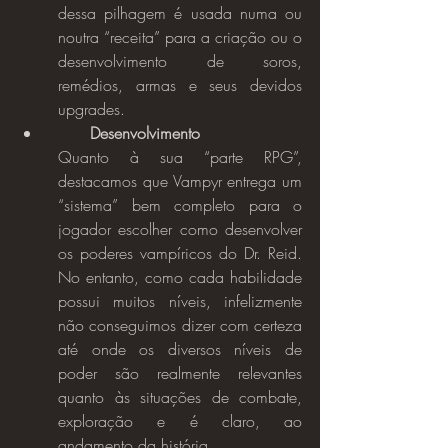
dessa pilhagem é usada numa ou 
noutra “receita” para a criação ou o 
desenvolvimento de soros, 
remédios, armas e seus devidos 
upgrades.
Desenvolvimento
Quanto à sua “parte RPG”, 
destacamos que Vampyr entrega um 
“sistema” bem completo para o 
jogador escolher como desenvolver 
os poderes vampíricos do Dr. Reid. 
No entanto, como cada habilidade 
possui muitos níveis, infelizmente 
não conseguimos dizer com certeza 
até onde os diversos níveis de 
poder são realmente relevantes 
quanto às situações de combate, 
exploração e é claro, ao 
andamento da história.