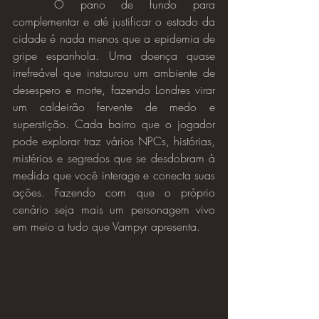
	O pano de fundo para 
complementar e até justificar o estado da 
cidade é nada menos que a epidemia de 
gripe espanhola. Uma doença quase 
irrefreável que instaurou um ambiente de 
desespero e morte, fazendo Londres virar 
um caldeirão fervente de medo e 
superstição. Cada bairro que o jogador 
pode explorar traz vários NPCs, histórias, 
mistérios e segredos que se desdobram à 
medida que você interage e conecta suas 
ações. Fazendo com que o próprio 
cenário seja mais um personagem vivo 
em meio a tudo que Vampyr apresenta.