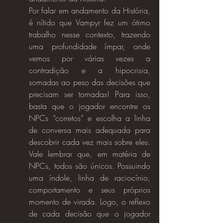
Por falar em andamento da História, 
é nítido que Vampyr fez um ótimo 
trabalho nesse contexto, trazendo 
uma profundidade ímpar, onde 
vemos por várias vezes a 
contradição e a hipocrisia, 
somadas ao peso das decisões que 
precisam ser tomadas! Para isso, 
basta que o jogador encontre os 
NPCs “corretos” e escolha a linha 
de conversa mais adequada para 
descobrir cada vez mais sobre eles. 
Vale lembrar que, em matéria de 
NPCs, todos são únicos. Possuindo 
uma índole, linha de raciocínio, 
comportamento e seus próprios 
momento de virada. Logo, o reflexo 
de cada decisão que o jogador 