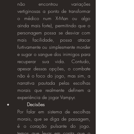
não encontrou variações 
vertiginosas a ponto de transformar 
o médico num X-Man ou algo 
ainda mais forte), permitindo que o 
personagem possa se desviar com 
mais facilidade, possa atacar 
furtivamente ou simplesmente morder 
e sugar o sangue dos inimigos para 
recuperar sua vida. Contudo, 
apesar dessas opções, o combate 
não é o foco do jogo, mas sim, a 
narrativa pautada pelas escolhas 
morais que realmente definem a 
experiência de jogar Vampyr.
Decisões
Por falar em sistema de escolhas 
morais, que se diga de passagem, 
é o coração pulsante do jogo. 
temos que levar em conta que o 