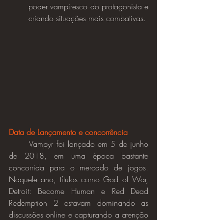
poder vampiresco do protagonista e 
criando situações mais combativas.
Data de Lançamento e concorrência
	Vampyr foi lançado em 5 de junho 
de 2018, em uma época bastante 
concorrida para o mercado de jogos. 
Naquele ano, títulos como God of War, 
Detroit: Become Human e Red Dead 
Redemption 2 estavam dominando as 
discussões online e capturando a atenção 