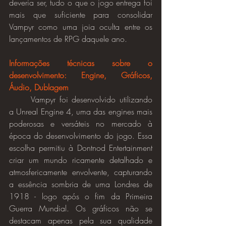
deveria ser, tudo o que o jogo entrega foi 
mais que suficiente para consolidar 
Vampyr como uma joia oculta entre os 
lançamentos de RPG daquele ano.
Informações técnicas sobre o 
desenvolvimento: Engine, Gráficos, 
Áudio, Dublagem
	Vampyr foi desenvolvido utilizando 
a Unreal Engine 4, uma das engines mais 
poderosas e versáteis no mercado à 
época do desenvolvimento do jogo. Essa 
escolha permitiu à Dontnod Entertainment 
criar um mundo ricamente detalhado e 
atmosfericamente envolvente, capturando 
a essência sombria de uma Londres de 
1918 - logo após o fim da Primeira 
Guerra Mundial. Os gráficos não se 
destacam apenas pela sua qualidade 