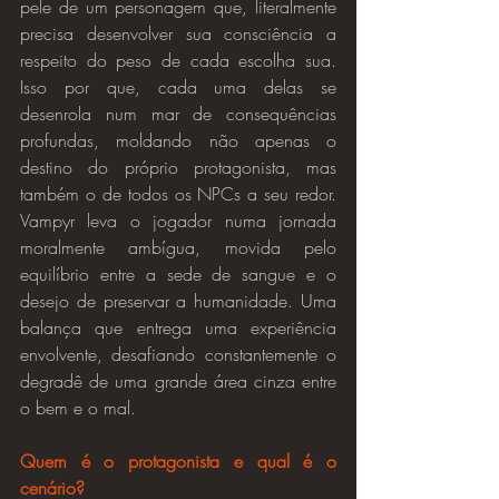
pele de um personagem que, literalmente 
precisa desenvolver sua consciência a 
respeito do peso de cada escolha sua. 
Isso por que, cada uma delas se 
desenrola num mar de consequências 
profundas, moldando não apenas o 
destino do próprio protagonista, mas 
também o de todos os NPCs a seu redor. 
Vampyr leva o jogador numa jornada 
moralmente ambígua, movida pelo 
equilíbrio entre a sede de sangue e o 
desejo de preservar a humanidade. Uma 
balança que entrega uma experiência 
envolvente, desafiando constantemente o 
degradê de uma grande área cinza entre 
o bem e o mal.
Quem é o protagonista e qual é o 
cenário?