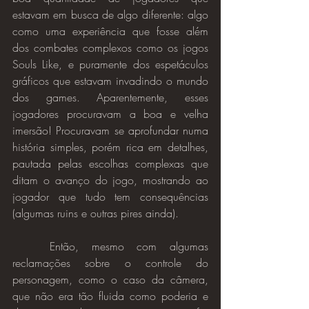
estavam em busca de algo diferente: algo 
como uma experiência que fosse além 
dos combates complexos como os jogos 
Souls Like, e puramente dos espetáculos 
gráficos que estavam invadindo o mundo 
dos games. Aparentemente, esses 
jogadores procuravam a boa e velha 
imersão! Procuravam se aprofundar numa 
história simples, porém rica em detalhes, 
pautada pelas escolhas complexas que 
ditam o avanço do jogo, mostrando ao 
jogador que tudo tem consequências 
(algumas ruins e outras pires ainda).
	Então, mesmo com algumas 
reclamações sobre o controle do 
personagem, como o caso da câmera, 
que não era tão fluida como poderia e 