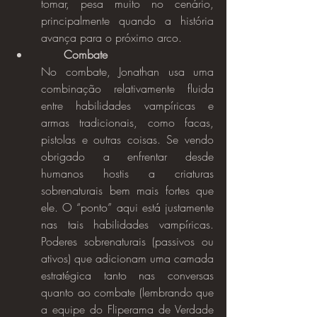
tomar, pesa muito no cenário, 
principalmente quando a história 
avança para o próximo arco.
Combate
No combate, Jonathan usa uma 
combinação relativamente fluida 
entre habilidades vampíricas e 
armas tradicionais, como facas, 
pistolas e outras coisas. Se vendo 
obrigado a enfrentar desde 
humanos hostis a criaturas 
sobrenaturais bem mais fortes que 
ele. O “ponto” aqui está justamente 
nas tais habilidades vampíricas. 
Poderes sobrenaturais (passivos ou 
ativos) que adicionam uma camada 
estratégica tanto nas conversas 
quanto ao combate (lembrando que 
a equipe do Fliperama de Verdade 