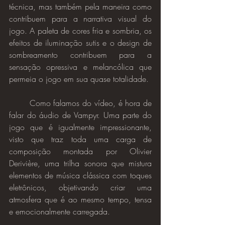
técnica, mas também pela maneira como 
contribuem para a narrativa visual do 
jogo. A paleta de cores fria e sombria, os 
efeitos de iluminação sutis e o design de 
sombreamento contribuem para a 
sensação opressiva e melancólica que 
permeia o jogo em sua quase totalidade.
	Como falamos do vídeo, é hora de 
falar do áudio de Vampyr. Uma parte do 
jogo que é igualmente impressionante, 
visto que traz toda uma carga de 
composição montada por Olivier 
Derivière, uma trilha sonora que mistura 
elementos de música clássica com toques 
eletrônicos, objetivando criar uma 
atmosfera que é ao mesmo tempo, tensa 
e emocionalmente carregada.