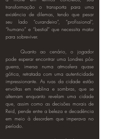
transformação o transporta para uma 
existência de dilemas, tendo que pesar 
seu lado “curandeiro”, “profissional”, 
“humano” e “bestial” que necessita matar 
para sobreviver.
	Quanto ao cenário, o jogador 
pode esperar encontrar uma Londres pós-
guerra, imersa numa atmosfera quase 
gótica, retratada com uma autenticidade 
impressionante. As ruas da cidade estão 
envoltas em neblina e sombras, que se 
alternam enquanto revelam uma cidade 
que, assim como as decisões morais de 
Reid, pende entre a beleza e decadência 
em meio à desordem que imperava no 
período.