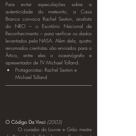
Para evitar especulações sobre a 
autenticidade do meteorito, a Casa 
Branca convoca Rachel Sexton, analista 
do NRO – o Escritório Nacional de 
Reconhecimento – para verificar os dados 
levantados pela NASA. Além dela, quatro 
renomados cientistas são enviados para o 
Ártico, entre eles o oceanógrafo e 
apresentador de TV Michael Tolland.
Protagonistas: Rachel Sexton e 
Michael Tolland
O Código Da Vinci
(2003)
	O curador do Louvre e Grão mestre 