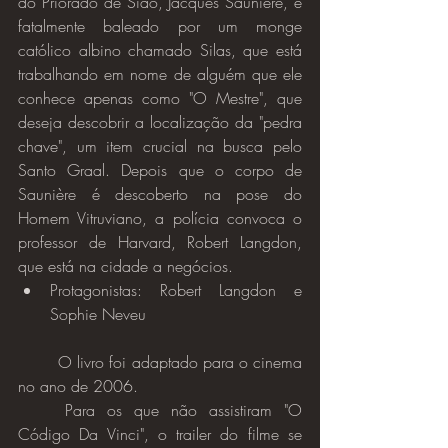
do Priorado de Sião, Jacques Saunière, é 
fatalmente baleado por um monge 
católico albino chamado Silas, que está 
trabalhando em nome de alguém que ele 
conhece apenas como "O Mestre", que 
deseja descobrir a localização da "pedra 
chave", um item crucial na busca pelo 
Santo Graal. Depois que o corpo de 
Saunière é descoberto na pose do 
Homem Vitruviano, a polícia convoca o 
professor de Harvard, Robert Langdon, 
que está na cidade a negócios.
Protagonistas: Robert Langdon e 
Sophie Neveu
	O livro foi adaptado para o cinema 
no ano de 2006.
	Para os que não assistiram "O 
Código Da Vinci", o trailer do filme se 