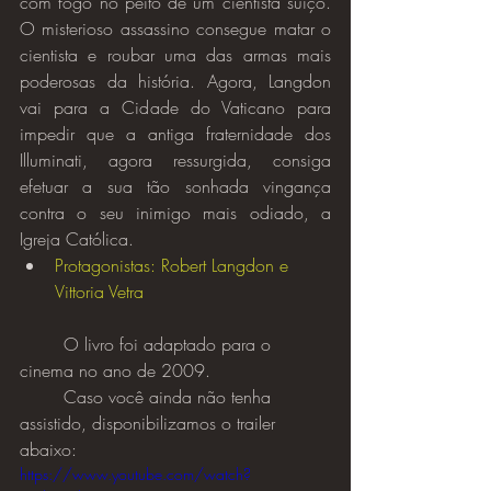
com fogo no peito de um cientista suíço. 
O misterioso assassino consegue matar o 
cientista e roubar uma das armas mais 
poderosas da história. Agora, Langdon 
vai para a Cidade do Vaticano para 
impedir que a antiga fraternidade dos 
Illuminati, agora ressurgida, consiga 
efetuar a sua tão sonhada vingança 
contra o seu inimigo mais odiado, a 
Igreja Católica.
Protagonistas: Robert Langdon e 
Vittoria Vetra
	O livro foi adaptado para o 
cinema no ano de 2009.
	Caso você ainda não tenha 
assistido, disponibilizamos o trailer 
abaixo:
https://www.youtube.com/watch?