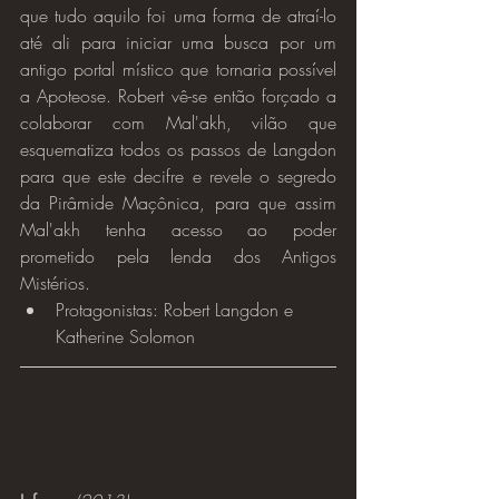
que tudo aquilo foi uma forma de atraí-lo 
até ali para iniciar uma busca por um 
antigo portal místico que tornaria possível 
a Apoteose. Robert vê-se então forçado a 
colaborar com Mal'akh, vilão que 
esquematiza todos os passos de Langdon 
para que este decifre e revele o segredo 
da Pirâmide Maçônica, para que assim 
Mal'akh tenha acesso ao poder 
prometido pela lenda dos Antigos 
Mistérios.
Protagonistas: Robert Langdon e 
Katherine Solomon