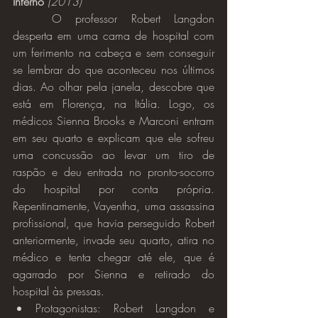
Inferno
(2013)
	O professor Robert Langdon 
desperta em uma cama de hospital com 
um ferimento na cabeça e sem conseguir 
se lembrar do que aconteceu nos últimos 
dias. Ao olhar pela janela, descobre que 
está em Florença, na Itália. Logo, os 
médicos Sienna Brooks e Marconi entram 
em seu quarto e explicam que ele sofreu 
uma concussão ao levar um tiro de 
raspão e deu entrada no pronto-socorro 
do hospital por conta própria. 
Repentinamente, Vayentha, uma assassina 
profissional, que havia perseguido Robert 
anteriormente, invade seu quarto, atira no 
médico e tenta chegar até ele, que é 
agarrado por Sienna e retirado do 
hospital às pressas.
Protagonistas: Robert Langdon e 