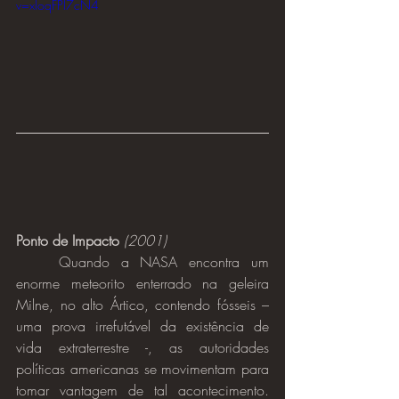
v=xloqFPl7cN4
Ponto de Impacto
(2001)
	Quando a NASA encontra um 
enorme meteorito enterrado na geleira 
Milne, no alto Ártico, contendo fósseis – 
uma prova irrefutável da existência de 
vida extraterrestre -, as autoridades 
políticas americanas se movimentam para 
tomar vantagem de tal acontecimento. 