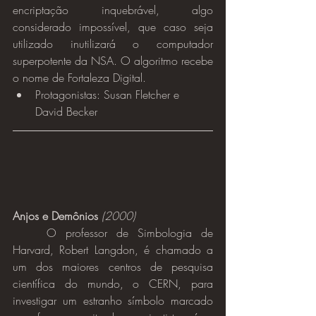
encriptação inquebrável, algo 
considerado impossível, que caso seja 
utilizado inutilizará o computador 
superpotente da NSA. O algoritmo recebe 
o nome de Fortaleza Digital.
Protagonistas: Susan Fletcher e 
David Becker
Anjos e Demônios
(2000)
	O professor de Simbologia de 
Harvard, Robert Langdon, é chamado a 
um dos maiores centros de pesquisa 
científica do mundo, o CERN, para 
investigar um estranho símbolo marcado 