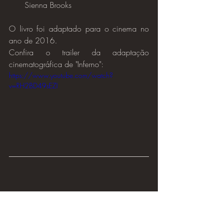
Sienna Brooks
O livro foi adaptado para o cinema no 
ano de 2016.
Confira o trailer da adaptação 
cinematográfica de "Inferno":
https://www.youtube.com/watch?
v=RH2BD49sEZI
Origem
(2017)