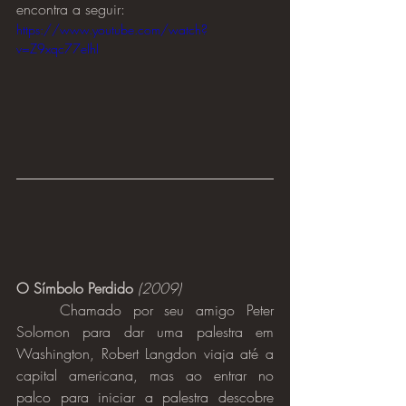
encontra a seguir:
https://www.youtube.com/watch?
v=Z9xqc77eIhI
O Símbolo Perdido
(2009)
	Chamado por seu amigo Peter 
Solomon para dar uma palestra em 
Washington, Robert Langdon viaja até a 
capital americana, mas ao entrar no 
palco para iniciar a palestra descobre 