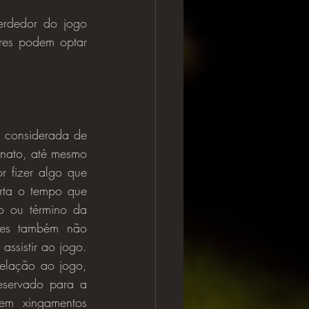
res podem optar 
nato, até mesmo 
 fizer algo que 
ta o tempo que 
 ou término da 
res também não 
ssistir ao jogo. 
elação ao jogo, 
eservado para a 
m xingamentos 