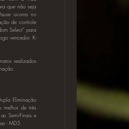
ara que não seja 
ause ocorra no 
ção de controle 
om Select” para 
ogo vencedor. K-
rmação.
 melhor de três 
s Semi-Finais e 
das - MD5.