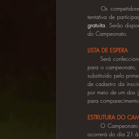
	Os competidores poderão efetuar sua inscrição somente uma vez, vedada a uma nova 
tentativa de partici
gratuita
. Serão dispo
do Campeonato.
LISTA DE ESPERA
	Será confeccionada uma lista de espera em ordem de inscrição após o término das vagas 
para o campeonato, e 
substituído pelo prime
de cadastro da insc
por meio de um dos j
para comparecimento
ESTRUTURA DO CA
	O Campeonato será na modalidade presencial, onde a inscrição de cada classificatória 
ocorrerá do dia 21 à