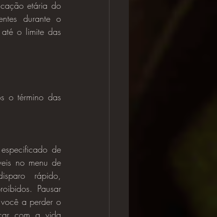
cação etária do 
ntes durante o 
té o limite das 
s o término das 
veis no menu de 
sparo rápido, 
oibidos. Pausar 
você a perder o 
ar com a vida 