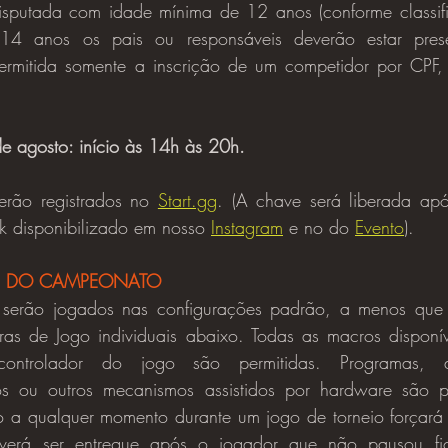
sputada com idade mínima de 12 anos (conforme classifi
14 anos os pais ou responsáveis deverão estar prese
rmitida somente a inscrição de um competidor por CPF, a
e agosto: início às 14h às 20h.
serão registrados no 
Start.gg
. (A chave será liberada apó
nk disponibilizado em nosso 
Instagram
 e no do 
Evento
).
S DO CAMPEONATO
ras de Jogo individuais abaixo. Todas as macros disponí
controlador do jogo são permitidas. Programas, di
os ou outros mecanismos assistidos por hardware são pr
o a qualquer momento durante um jogo de torneio forçará 
erá ser entregue após o jogador que não pausou fic