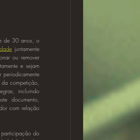
e de 30 anos, o 
rdade
 juntamente 
ionar ou remover 
tamente e sejam 
 periodicamente 
o da competição, 
ras, incluindo 
ste documento, 
dor com relação 