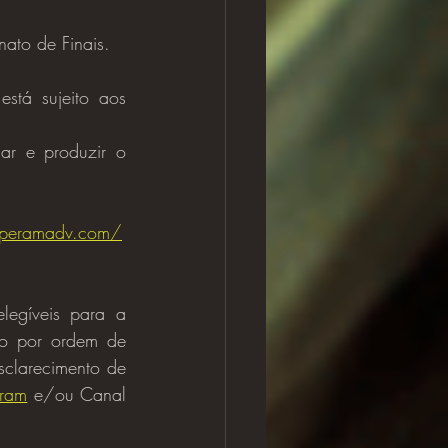
ato de Finais.
stá sujeito aos 
ar e produzir o 
liperamadv.com/
io por ordem de 
sclarecimento de 
gram
 e/ou Canal 