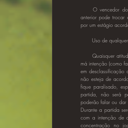
	O vencedor do jogo anterior deve manter o mesmo personagem. O perdedor do jogo 
anterior pode trocar
por um estágio acord
	Uso de qualquer
	Quaisquer atitudes antidesportiva, tanto interna ou externamente a partida, considerada de 
má intenção (como fa
em desclassificação 
não esteja de acord
fique paralisado, e
partida, não será 
poderão falar ou dar 
Durante a partida se
com a intenção de di
concentração no jo