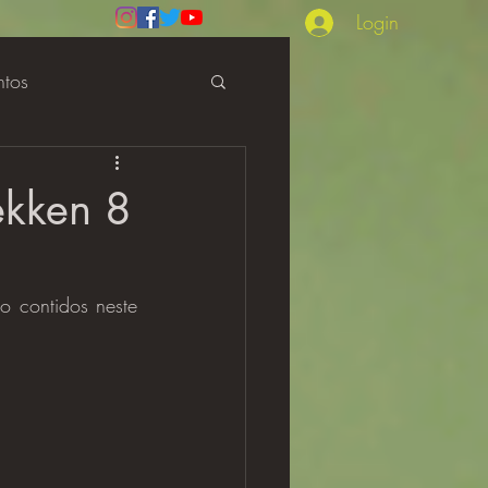
Login
ntos
Review
ekken 8
o contidos neste 