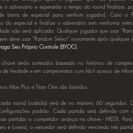
e o adversário e esperarão o tempo do round finalizar, p
de barra de especial para nenhum jogador). Caso o P
do especial e finalize o adversário sem nenhuma intera
dade não será aplicada. Qualquer jogador que usar “Rand
gem deve usar “Random Select” novamente após qualquer j
raga Seu Próprio Controle (BYOC)
.
a de Verdade e em campeonatos com fácil acesso de info
onus Max Plus e Titan One são banidos.
Configurações padrão. Cada partida será definida com o
uas partidas o competidor avança na chave - MD3). Para a
rs e Losers), o vencedor será definido vencendo três parti