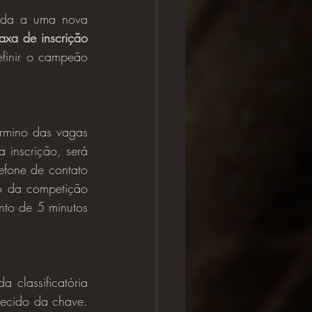
taxa de inscrição 
finir o campeão 
 inscrição, será 
lefone de contato 
o da competição 
to de 5 minutos 
ecido da chave. 