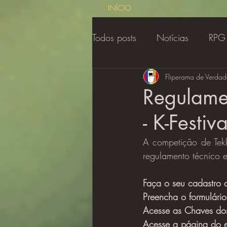
INÍCIO
Todos posts
Notícias
RPG
Contos de Sercon
Fliperama de Verdad
Regul
Regulame
- K-Festiv
Gamer Class
Cobertura
A competição de Tekke
regulamento técnico 
Faça o seu cadastro 
Preencha o formulário
Acesse as Chaves do
Acesse a página do ev