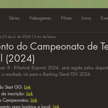
Séries
Videogames
Filmes
Livros
Eve
e
amentos
23 de jul. de 2024
Streaming
13 min de leitura
Especial
Animes e Cartoon
nto do Campeonato de T
al (2024)
n 8 - K-Festival (Esports) 2024, será regida pelos dispost
e o resultado irá para o Ranking Geral FDV 2024.
do Start GG: 
Link
 da inscrição: 
Link
s Campeonatos: 
Link
ento para horários e local: 
Link