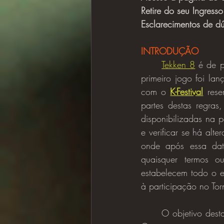
Retire do seu Ingresso
Esclarecimentos de dú
INTRODUÇÃO
Tekken 8
 é de p
primeiro jogo foi l
com o 
K-Festival
 rese
partes destas regras
disponibilizadas na 
e verificar se há alt
onde após essa data
quaisquer termos ou
estabelecem todo o e
à participação no Tor
	O objetivo destas regras do torneio é definir as regras e as condições de participação do 