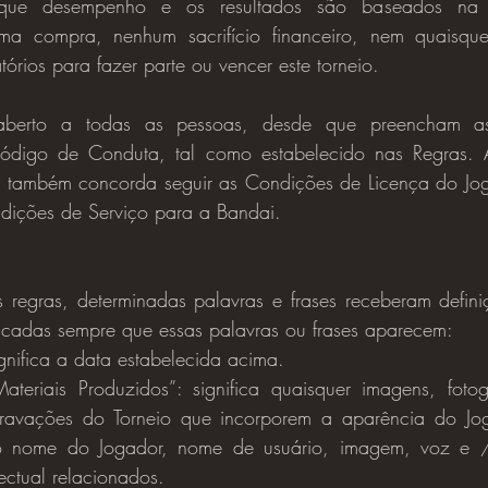
e desempenho e os resultados são baseados na h
uma compra, nenhum sacrifício financeiro, nem quaisque
tórios para fazer parte ou vencer este torneio.
Código de Conduta, tal como estabelecido nas Regras. A
nte também concorda seguir as Condições de Licença do Jog
ndições de Serviço para a Bandai.
ficadas sempre que essas palavras ou frases aparecem:
ignifica a data estabelecida acima.
ateriais Produzidos”: significa quaisquer imagens, fotogr
gravações do Torneio que incorporem a aparência do Joga
o nome do Jogador, nome de usuário, imagem, voz e / 
ectual relacionados.