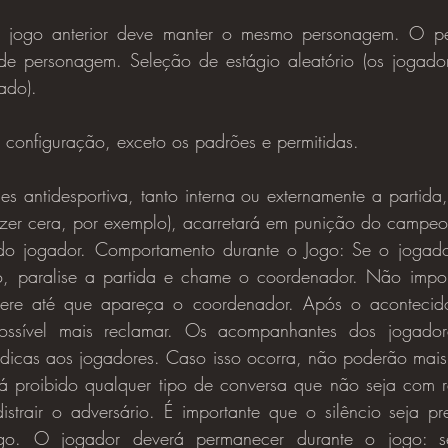
 de personagem. Seleção de estágio aleatório (os jogado
ado).
 configuração, exceto os padrões e permitidas.
zer cera, por exemplo), acarretará em punição do campeo
do jogador. Comportamento durante o Jogo: Se o jogador
o, paralise a partida e chame o coordenador. Não impor
spere até que apareça o coordenador. Após o acontecido
possível mais reclamar. Os acompanhantes dos jogado
dicas aos jogadores. Caso isso ocorra, não poderão mais a
rá proibido qualquer tipo de conversa que não seja com r
strair o adversário. É importante que o silêncio seja pr
go. O jogador deverá permanecer durante o jogo: se