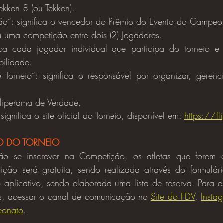
Tekken 8 (ou Tekken).
”: significa o vencedor do Prêmio do Evento do Campeon
ica uma competição entre dois (2) Jogadores.
fica cada jogador individual que participa do torneio e e
bilidade.
Torneio”: significa o responsável por organizar, gerenci
 Fliperama de Verdade.
 significa o site oficial do Torneio, disponível em: 
https://f
O DO TORNEIO
ição será gratuita, sendo realizada através do formulár
 aplicativo, sendo elaborada uma lista de reserva. Para e
s, acessar o canal de comunicação no 
Site do FDV
, 
Insta
eonato
.