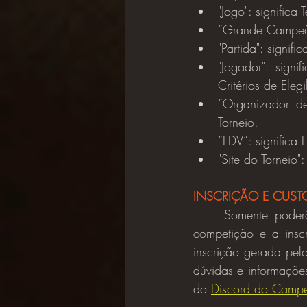
"Jogo": significa 
“Grande Campeão
"Partida": signif
"Jogador": signi
Critérios de Elegi
“Organizador de 
Torneio.
“FDV”: significa
"Site do Torneio":
INSCRIÇÃO E CUST
	Somente poderão se inscrever na Competição, os atletas que forem elegíveis para a 
competição e a inscr
inscrição gerada pelo
dúvidas e informaçõe
do 
Discord do Camp