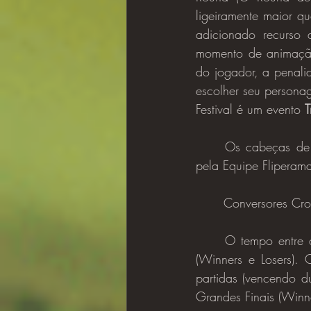
ligeiramente maior qu
adicionado recurso 
momento de animação 
do jogador, a penali
escolher seu persona
Festival é um evento 
T
	Os cabeças de chave serão sorteados baseado no histórico de campeonatos realizados 
pela Equipe Fliperam
	Conversores Cr
	O tempo entre cada round (rodada) será de no máximo 60 segundos. Dupla Eliminação 
(Winners e Losers). 
partidas (vencendo d
Grandes Finais (Winne