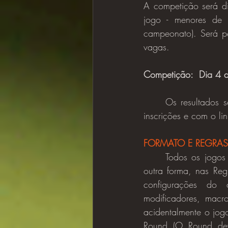
A competição será di
jogo - menores de 
campeonato). Será pe
vagas.
Competição:  Dia 4 d
	Os resultados 
inscrições e com o li
FORMATO E REGRA
	Todos os jogos serão jogados nas configurações padrão, a menos que especificado de 
outra forma, nas Reg
configurações do 
modificadores, macr
acidentalmente o jog
Round (O Round dev