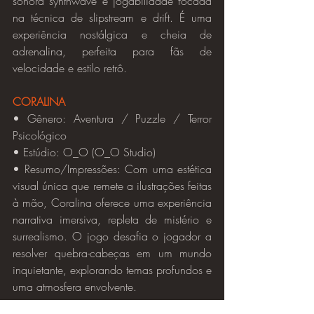
sonora synthwave e jogabilidade focada 
na técnica de slipstream e drift. É uma 
experiência nostálgica e cheia de 
adrenalina, perfeita para fãs de 
velocidade e estilo retrô.
CORALINA
• Gênero: Aventura / Puzzle / Terror 
Psicológico
• Estúdio: O_O (O_O Studio)
• Resumo/Impressões: Com uma estética 
visual única que remete a ilustrações feitas 
à mão, Coralina oferece uma experiência 
narrativa imersiva, repleta de mistério e 
surrealismo. O jogo desafia o jogador a 
resolver quebra-cabeças em um mundo 
inquietante, explorando temas profundos e 
uma atmosfera envolvente.