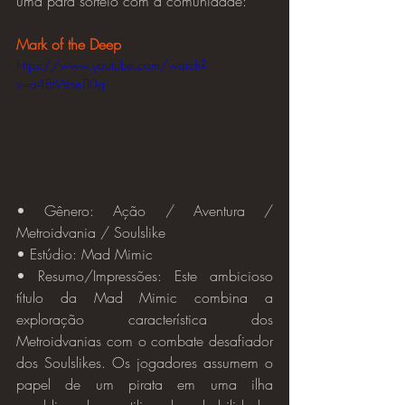
uma para sorteio com a comunidade:
Mark of the Deep
https://www.youtube.com/watch?
v=a4BtWoeTl0g
• Gênero: Ação / Aventura / 
Metroidvania / Soulslike
• Estúdio: Mad Mimic
• Resumo/Impressões: Este ambicioso 
título da Mad Mimic combina a 
exploração característica dos 
Metroidvanias com o combate desafiador 
dos Soulslikes. Os jogadores assumem o 
papel de um pirata em uma ilha 