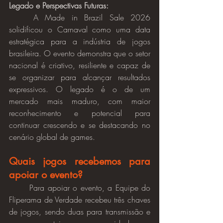
Legado e Perspectivas Futuras:
	A Made in Brazil Sale 2026 
solidificou o Carnaval como uma data 
estratégica para a indústria de jogos 
brasileira. O evento demonstra que o setor 
nacional é criativo, resiliente e capaz de 
se organizar para alcançar resultados 
expressivos. O legado é o de um 
mercado mais maduro, com maior 
reconhecimento e potencial para 
continuar crescendo e se destacando no 
cenário global de games.
Quais jogos recebemos para 
apoiar o evento?
	Para apoiar o evento, a Equipe do 
Fliperama de Verdade recebeu três chaves 
de jogos, sendo duas para transmissão e 