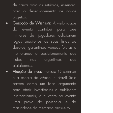
de caixa para os estúdios, essencial 
para o desenvolvimento de novos 
projetos.
Geração de Wishlists:
 A visibilidade 
do evento contribui para que 
milhares de jogadores adicionem 
jogos brasileiros às suas listas de 
desejos, garantindo vendas futuras e 
melhorando o posicionamento dos 
títulos nos algoritmos das 
plataformas.
Atração de Investimentos:
 O sucesso 
e a escala da Made in Brazil Sale 
servem como um forte argumento 
para atrair investidores e publishers 
internacionais, que veem no evento 
uma prova do potencial e da 
maturidade do mercado brasileiro.