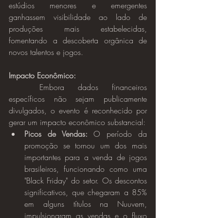
estúdios menores e emergentes 
ganhassem visibilidade ao lado de 
produções mais estabelecidas, 
fomentando a descoberta orgânica de 
novos talentos e jogos.
Impacto Econômico:
	Embora dados financeiros 
específicos não sejam publicamente 
divulgados, o evento é reconhecido por 
gerar um impacto econômico substancial:
Picos de Vendas:
 O período da 
promoção se tornou um dos mais 
importantes para a venda de jogos 
brasileiros, funcionando como uma 
"Black Friday" do setor. Os descontos 
significativos, que chegaram a 85% 
em alguns títulos na Nuuvem, 
impulsionaram as vendas e o fluxo 