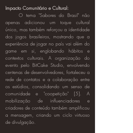
Impacto Comunitário e Cultural:
	O tema "Sabores do Brasil" não 
apenas adicionou um toque cultural 
único, mas também reforçou a identidade 
dos jogos brasileiros, mostrando que a 
experiência de jogar no país vai além do 
game em si, englobando hábitos e 
contextos culturais. A organização do 
evento pelo BitCake Studio, envolvendo 
centenas de desenvolvedores, fortaleceu a 
rede de contatos e a colaboração entre 
os estúdios, consolidando um senso de 
comunidade e "coopetição" [5]. A 
mobilização de influenciadores e 
criadores de conteúdo também amplificou 
a mensagem, criando um ciclo virtuoso 
de divulgação.