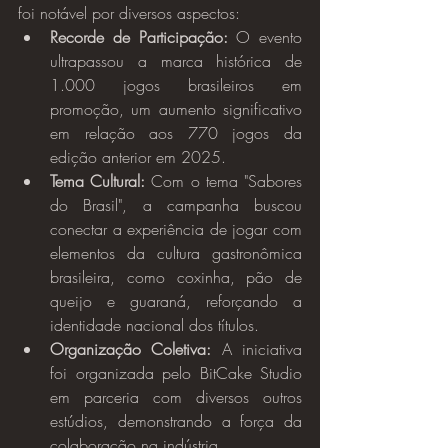
foi notável por diversos aspectos:
Recorde de Participação:
 O evento 
ultrapassou a marca histórica de 
1.000 jogos brasileiros em 
promoção, um aumento significativo 
em relação aos 770 jogos da 
edição anterior em 2025.
Tema Cultural:
 Com o tema "Sabores 
do Brasil", a campanha buscou 
conectar a experiência de jogar com 
elementos da cultura gastronômica 
brasileira, como coxinha, pão de 
queijo e guaraná, reforçando a 
identidade nacional dos títulos.
Organização Coletiva:
 A iniciativa 
foi organizada pelo BitCake Studio 
em parceria com diversos outros 
estúdios, demonstrando a força da 
colaboração na indústria.