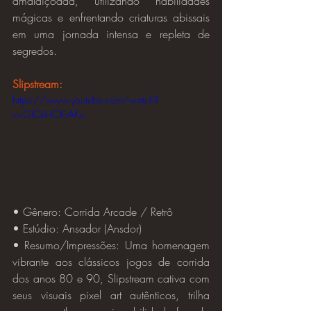
amaldiçoada, utilizando habilidades 
mágicas e enfrentando criaturas abissais 
em uma jornada intensa e repleta de 
segredos.
Slipstream:
https://www.youtube.com/watch?
v=GICbHCKrAKc
• Gênero: Corrida Arcade / Retrô
• Estúdio: Ansador (Ansdor)
• Resumo/Impressões: Uma homenagem 
vibrante aos clássicos jogos de corrida 
dos anos 80 e 90, Slipstream cativa com 
seus visuais pixel art autênticos, trilha 