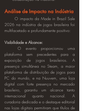
Análise de Impacto na Indústria
	O impacto da Made in Brazil Sale 
2026 na indústria de jogos brasileira foi 
multifacetado e profundamente positivo:
Visibilidade e Alcance:
	O evento proporcionou uma 
plataforma sem precedentes para a 
exposição de jogos brasileiros. A 
presença simultânea no Steam, a maior 
plataforma de distribuição de jogos para 
PC do mundo, e na Nuuvem, uma loja 
digital com forte presença no mercado 
brasileiro, garantiu um alcance tanto 
internacional quanto nacional. A 
curadoria dedicada e o destaque editorial 
nas lojas digitais permitiram que títulos de 