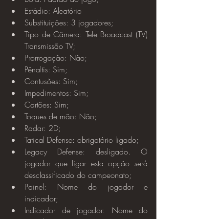
Estádio: Aleatório
Substituições: 3 jogadores;
Tipo de Câmera: Tele Broadcast (TV) 
Transmissão TV;
Prorrogação: Não;
Pênaltis: Sim;
Contusões: Sim;
Impedimentos: Sim;
Cartões: Sim;
Toques de mão: Não;
Radar: 2D;
Tatical Defense: obrigatório ligado;
Legacy Defense: desligado. O 
jogador que ligar esta opção será 
desclassificado do campeonato;
Painel: Nome do jogador e 
indicador;
Indicador de jogador: Nome do 