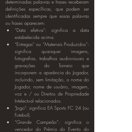
determinadas palavras e frases receberam 
definições específicas, que podem ser 
identificadas sempre que essas palavras 
ou frases aparecem:
“Data efetiva”: significa a data 
estabelecida acima.
“Entregas” ou “Materiais Produzidos”: 
significa quaisquer imagens, 
fotografias, trabalhos audiovisuais e 
gravações do Torneio que 
incorporem a aparência do Jogador, 
incluindo, sem limitação, o nome do 
Jogador, nome de usuário, imagem, 
voz e / ou Direitos de Propriedade 
Intelectual relacionados.
"Jogo": significa EA Sports FC 24 (ou 
Futebol).
“Grande Campeão”: significa o 
vencedor do Prêmio do Evento do 