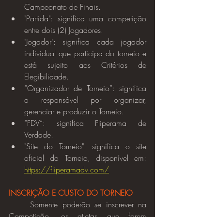
Campeonato de Finais.
"Partida": significa uma competição 
entre dois (2) Jogadores.
"Jogador": significa cada jogador 
individual que participa do torneio e 
está sujeito aos Critérios de 
Elegibilidade.
“Organizador de Torneio”: significa 
o responsável por organizar, 
gerenciar e produzir o Torneio.
“FDV”: significa Fliperama de 
Verdade.
"Site do Torneio": significa o site 
oficial do Torneio, disponível em: 
https://fliperamadv.com/
INSCRIÇÃO E CUSTO DO TORNEIO
	Somente poderão se inscrever na 
Competição, os atletas que forem 