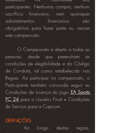
participantes. Nenhuma compra, nenhum 
sacrifício financeiro, nem quaisquer 
adiantamentos financeiros são 
obrigatórios para fazer parte ou vencer 
este campeonato.
	O Campeonato é aberto a todas as 
pessoas, desde que preencham as 
condições de elegibilidade e do Código 
de Conduta, tal como estabelecido nas 
Regras. Ao participar no campeonato, o 
Participante também concorda seguir as 
Condições de Licença do Jogo 
EA Sports 
FC 24
 para o Usuário Final e Condições 
de Serviço para a Capcom.
DEFINIÇÕES
	Ao longo destas regras, 