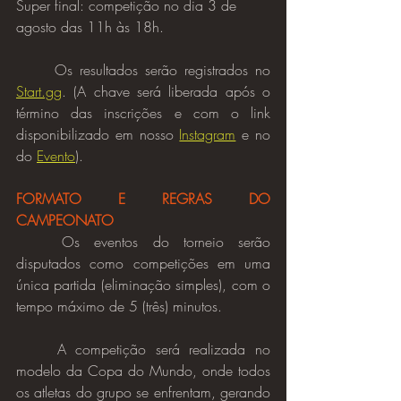
Super final: competição no dia 3 de 
agosto das 11h às 18h.
	Os resultados serão registrados no 
Start.gg
. (A chave será liberada após o 
término das inscrições e com o link 
disponibilizado em nosso 
Instagram
 e no 
do 
Evento
).
FORMATO E REGRAS DO 
CAMPEONATO
Os eventos do torneio serão 
disputados como competições em uma 
única partida (eliminação simples), com o 
tempo máximo de 5 (três) minutos.
	A competição será realizada no 
modelo da Copa do Mundo, onde todos 
os atletas do grupo se enfrentam, gerando 