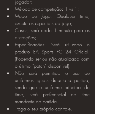
jogador;
Método de competição: 1 vs 1;
Modo de Jogo: Qualquer time, 
exceto os especiais do jogo;
Casos, será dado 1 minuto para as 
alterações;
Especificações: Será utilizado o 
produto EA Sports FC 24 Oficial. 
(Podendo ser ou não atualizado com 
o último “patch” disponível).
Não será permitido o uso de 
uniformes iguais durante a partida, 
sendo que o uniforme principal do 
time, será preferencial ao time 
mandante da partida.
Traga o seu próprio controle.
CALENDÁRIO DO TORNEIO
	A inscrição será realizada do dia 