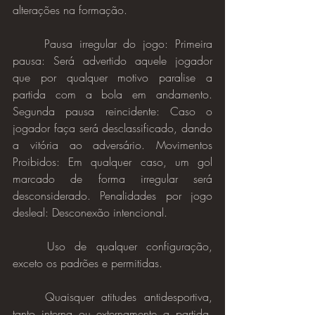
alterações na formação.
Pausa irregular do jogo: Primeira 
pausa: Será advertido aquele jogador 
que por qualquer motivo paralise a 
partida com a bola em andamento. 
Segunda pausa reincidente: Caso o 
jogador faça será desclassificado, dando 
a vitória ao adversário. Movimentos 
Proibidos: Em qualquer caso, um gol 
marcado de forma irregular será 
desconsiderado. Penalidades por jogo 
desleal: Desconexão intencional.
Uso de qualquer configuração, 
exceto os padrões e permitidas.
Quaisquer atitudes antidesportiva, 
tanto interna ou externamente a partida, 