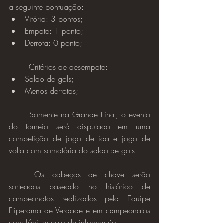
a seguinte pontuação:
Vitória: 3 pontos;
Empate: 1 ponto;
Derrota: 0 ponto;
	Critérios de desempate:
Saldo de gols;
Menos derrotas;
Somente na Grande Final, o evento 
do torneio será disputado em uma 
competição de jogo de ida e jogo de 
volta com somatória do saldo de gols.
	Os cabeças de chave serão 
sorteados baseado no histórico de 
campeonatos realizados pela Equipe 
Fliperama de Verdade e em campeonatos 
com fácil acesso de informação.