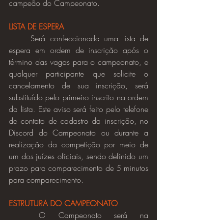
campeão do Campeonato.
LISTA DE ESPERA
	Será confeccionada uma lista de 
espera em ordem de inscrição após o 
término das vagas para o campeonato, e 
qualquer participante que solicite o 
cancelamento de sua inscrição, será 
substituído pelo primeiro inscrito na ordem 
da lista. Este aviso será feito pelo telefone 
de contato de cadastro da inscrição, no 
Discord do Campeonato ou durante a 
realização da competição por meio de 
um dos juízes oficiais, sendo definido um 
prazo para comparecimento de 5 minutos 
para comparecimento.
ESTRUTURA DO CAMPEONATO
	O Campeonato será na 