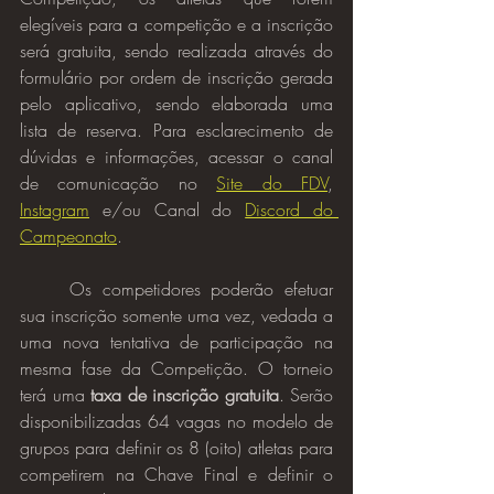
elegíveis para a competição e a inscrição 
será gratuita, sendo realizada através do 
formulário por ordem de inscrição gerada 
pelo aplicativo, sendo elaborada uma 
lista de reserva. Para esclarecimento de 
dúvidas e informações, acessar o canal 
de comunicação no 
Site do FDV
, 
Instagram
 e/ou Canal do 
Discord do 
Campeonato
.
	Os competidores poderão efetuar 
sua inscrição somente uma vez, vedada a 
uma nova tentativa de participação na 
mesma fase da Competição. O torneio 
terá uma 
taxa de inscrição gratuita
. Serão 
disponibilizadas 64 vagas no modelo de 
grupos para definir os 8 (oito) atletas para 
competirem na Chave Final e definir o 