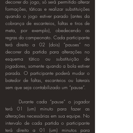
decorrer do jogo, só será permitido alterar 
formações, táticas e realizar substituições 
quando o jogo estiver parado (antes da 
cobrança de escanteios, faltas e tiros de 
meta, por exemplo), obedecendo as 
regras do campeonato. Cada participante 
terá direito a 02 (dois) “pauses” no 
decorrer da partida para alterações no 
esquema tático ou substituição de 
jogadores, somente quando a bola estiver 
parada. O participante poderá mudar o 
batedor de faltas, escanteios ou laterais 
sem que seja contabilizado um “pause”.
Durante cada “pause” o jogador 
terá 01 (um) minuto para fazer as 
alterações necessárias em sua equipe. No 
intervalo de cada partida o participante 
terá direito a 01 (um) minutos para 