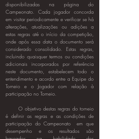
disponibilizadas na página do 
Campeonato. Cada jogador concorda 
em visitar periodicamente e verificar se há 
alterações, atualizações ou adições a 
estas regras até o início da competição, 
onde após essa data o documento será 
considerado consolidado. Estas regras, 
incluindo quaisquer termos ou condições 
adicionais incorporados por referência 
neste documento, estabelecem todo o 
entendimento e acordo entre a Equipe do 
Torneio e o Jogador com relação à 
participação no Torneio.
	O objetivo destas regras do torneio 
é definir as regras e as condições de 
participação do Campeonato  em que 
desempenho e os resultados são 
baseados na habilidade dos 