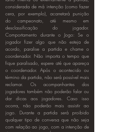
considerada de má intenção (como fazer 
cera, por exemplo), acarretará punição 
do campeonato, até mesmo em 
desclassificação do jogador. 
Comportamento durante o Jogo: Se o 
jogador fizer algo que não esteja de 
acordo, paralise a partida e chame o 
coordenador. Não importa o tempo que 
fique paralisado, espere até que apareça 
o coordenador. Após o acontecido ou 
término da partida, não será possível mais 
reclamar. Os acompanhantes dos 
jogadores também não poderão falar ou 
dar dicas aos jogadores. Caso isso 
ocorra, não poderão mais assistir ao 
jogo. Durante a partida será proibido 
qualquer tipo de conversa que não seja 
com relação ao jogo, com a intenção de 