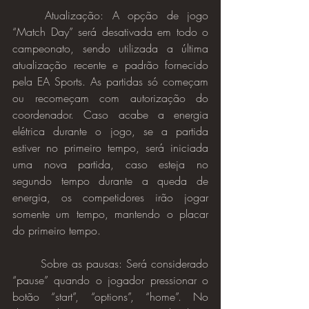
Atualização: A opção de jogo 
“Match Day” será desativada em todo o 
campeonato, sendo utilizada a última 
atualização recente e padrão fornecido 
pela EA Sports. As partidas só começam 
ou recomeçam com autorização do 
coordenador. Caso acabe a energia 
elétrica durante o jogo, se a partida 
estiver no primeiro tempo, será iniciada 
uma nova partida, caso esteja no 
segundo tempo durante a queda de 
energia, os competidores irão jogar 
somente um tempo, mantendo o placar 
do primeiro tempo.
Sobre as pausas: Será considerado 
“pause” quando o jogador pressionar o 
botão “start”, “options”, “home”. No 