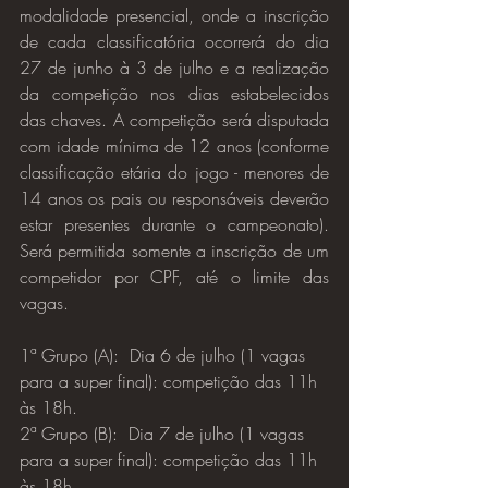
modalidade presencial, onde a inscrição 
de cada classificatória ocorrerá do dia 
27 de junho à 3 de julho e a realização 
da competição nos dias estabelecidos 
das chaves. A competição será disputada 
com idade mínima de 12 anos (conforme 
classificação etária do jogo - menores de 
14 anos os pais ou responsáveis deverão 
estar presentes durante o campeonato). 
Será permitida somente a inscrição de um 
competidor por CPF, até o limite das 
vagas.
1ª Grupo (A):  Dia 6 de julho (1 vagas 
para a super final): competição das 11h 
às 18h.
2ª Grupo (B):  Dia 7 de julho (1 vagas 
para a super final): competição das 11h 
às 18h.