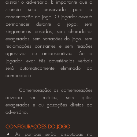
distrair o adversário. É importante que o 
silêncio seja preservado para a 
concentração no jogo. O jogador deverá 
permanecer durante o jogo: sem 
xingamentos pesados, sem choradeiras 
exageradas, sem narrações do jogo, sem 
reclamações constantes e sem reações 
agressivas ou antidesportivas. Se o 
jogador levar três advertências verbais 
será automaticamente eliminado do 
campeonato.
Comemoração: as comemorações 
deverão ser restritas, sem gritos 
exagerados e ou gozações diretas ao 
adversário.
CONFIGURAÇÕES DO JOGO
As partidas serão disputadas no 