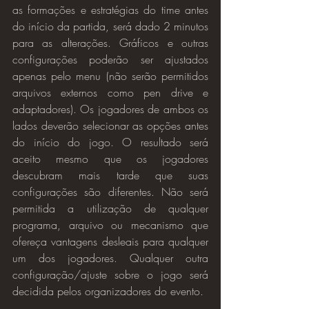
as formações e estratégias do time antes 
do início da partida, será dado 2 minutos 
para as alterações. Gráficos e outras 
configurações poderão ser ajustados 
apenas pelo menu (não serão permitidos 
arquivos externos como pen drive e 
adaptadores). Os jogadores de ambos os 
lados deverão selecionar as opções antes 
do início do jogo. O resultado será 
aceito mesmo que os jogadores 
descubram mais tarde que suas 
configurações são diferentes. Não será 
permitida a utilização de qualquer 
programa, arquivo ou mecanismo que 
ofereça vantagens desleais para qualquer 
um dos jogadores. Qualquer outra 
configuração/ajuste sobre o jogo será 
decidida pelos organizadores do evento.