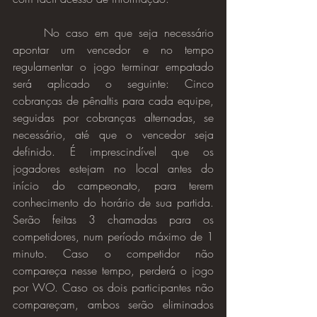
No caso em que seja necessário 
apontar um vencedor e no tempo 
regulamentar o jogo terminar empatado 
será aplicado o seguinte: Cinco 
cobranças de pênaltis para cada equipe, 
seguidas por cobranças alternadas, se 
necessário, até que o vencedor seja 
definido. É imprescindível que os 
jogadores estejam no local antes do 
início do campeonato, para terem 
conhecimento do horário de sua partida. 
Serão feitas 3 chamadas para os 
competidores, num período máximo de 1 
minuto. Caso o competidor não 
compareça nesse tempo, perderá o jogo 
por WO. Caso os dois participantes não 
compareçam, ambos serão eliminados 