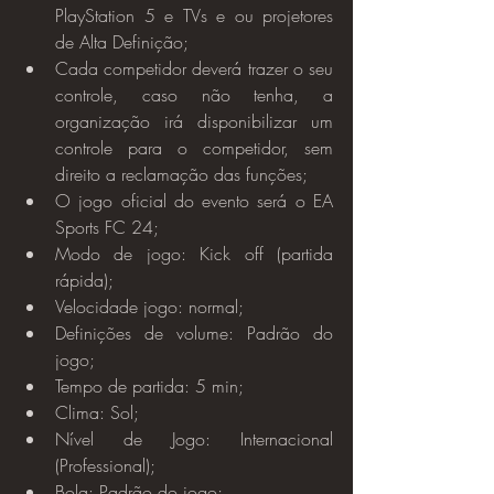
PlayStation 5 e TVs e ou projetores 
de Alta Definição;
Cada competidor deverá trazer o seu 
controle, caso não tenha, a 
organização irá disponibilizar um 
controle para o competidor, sem 
direito a reclamação das funções;
O jogo oficial do evento será o EA 
Sports FC 24;
Modo de jogo: Kick off (partida 
rápida);
Velocidade jogo: normal;
Definições de volume: Padrão do 
jogo;
Tempo de partida: 5 min;
Clima: Sol;
Nível de Jogo: Internacional 
(Professional);
Bola: Padrão do jogo;