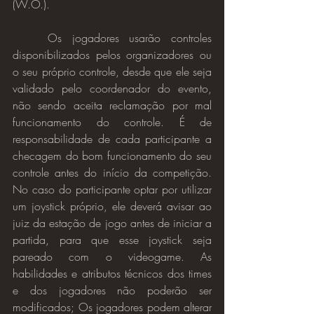
(W.O.).
Os jogadores usarão controles 
disponibilizados pelos organizadores ou 
o seu próprio controle, desde que ele seja 
validado pelo coordenador do evento, 
não sendo aceita reclamação por mal 
funcionamento do controle. É de 
responsabilidade de cada participante a 
checagem do bom funcionamento do seu 
controle antes do início da competição. 
No caso do participante optar por utilizar 
um joystick próprio, ele deverá avisar ao 
juiz da estação de jogo antes de iniciar a 
partida, para que esse joystick seja 
pareado com o videogame. As 
habilidades e atributos técnicos dos times 
e dos jogadores não poderão ser 
modificados; Os jogadores podem alterar 