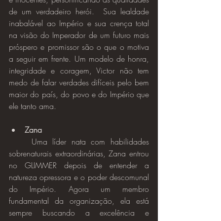
de um verdadeiro herói.  Sua lealdade 
inabalável ao Império e sua crença total 
na visão do Imperador de um futuro mais 
próspero e promissor são o que o motiva 
a seguir em frente. Um modelo de honra, 
integridade e coragem, Victor não tem 
medo de falar verdades difíceis pelo bem 
maior do país, do povo e do Império que 
ele tanto ama.
Zana
	Uma líder nata com habilidades 
sobrenaturais extraordinárias, Zana entrou 
no GLIMMER depois de entender a 
natureza opressora e o poder descomunal 
do Império. Agora um membro 
fundamental da organização, ela está 
sempre buscando a excelência e 