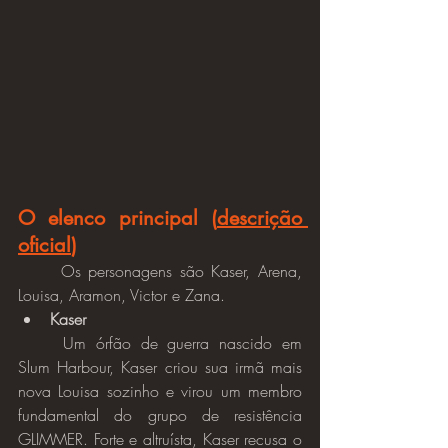
O elenco principal (
descrição 
oficial
)
	Os personagens são Kaser, Arena, 
Louisa, Aramon, Victor e Zana.
Kaser
	Um órfão de guerra nascido em 
Slum Harbour, Kaser criou sua irmã mais 
nova Louisa sozinho e virou um membro 
fundamental do grupo de resistência 
GLIMMER. Forte e altruísta, Kaser recusa o 