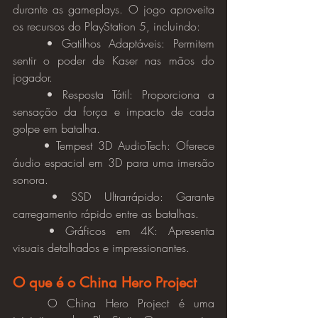
durante as gameplays. O jogo aproveita 
os recursos do PlayStation 5, incluindo:
	• Gatilhos Adaptáveis: Permitem 
sentir o poder de Kaser nas mãos do 
jogador.
	• Resposta Tátil: Proporciona a 
sensação da força e impacto de cada 
golpe em batalha.
	• Tempest 3D AudioTech: Oferece 
áudio espacial em 3D para uma imersão 
sonora.
	• SSD Ultrarrápido: Garante 
carregamento rápido entre as batalhas.
	• Gráficos em 4K: Apresenta 
visuais detalhados e impressionantes.
O que é o China Hero Project
	O China Hero Project é uma 