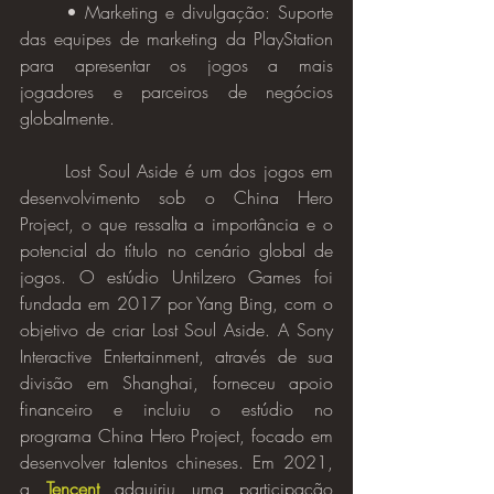
	• Marketing e divulgação: Suporte 
das equipes de marketing da PlayStation 
para apresentar os jogos a mais 
jogadores e parceiros de negócios 
globalmente.
	Lost Soul Aside é um dos jogos em 
desenvolvimento sob o China Hero 
Project, o que ressalta a importância e o 
potencial do título no cenário global de 
jogos. O estúdio Untilzero Games foi 
fundada em 2017 por Yang Bing, com o 
objetivo de criar Lost Soul Aside. A Sony 
Interactive Entertainment, através de sua 
divisão em Shanghai, forneceu apoio 
financeiro e incluiu o estúdio no 
programa China Hero Project, focado em 
desenvolver talentos chineses. Em 2021, 
a 
Tencent
 adquiriu uma participação 