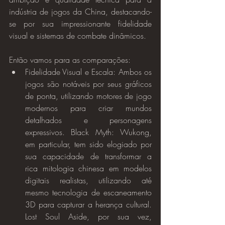
indústria de jogos da China, destacando-
se por sua impressionante fidelidade 
visual e sistemas de combate dinâmicos.
Então vamos para as comparações:
Fidelidade Visual e Escala: Ambos os 
jogos são notáveis por seus gráficos 
de ponta, utilizando motores de jogo 
modernos para criar mundos 
detalhados e personagens 
expressivos. Black Myth: Wukong, 
em particular, tem sido elogiado por 
sua capacidade de transformar a 
rica mitologia chinesa em modelos 
digitais realistas, utilizando até 
mesmo tecnologia de escaneamento 
3D para capturar a herança cultural. 
Lost Soul Aside, por sua vez, 