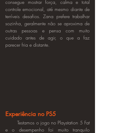
consegue mostrar força, calma e total 
controle emocional, até mesmo diante de 
terríveis desafios. Zana prefere trabalhar 
sozinha, geralmente não se aproxima de 
outras pessoas e pensa com muito 
cuidado antes de agir, o que a faz 
parecer fria e distante.
Experiência no PS5
	Testamos o jogo no Playstation 5 Fat 
e o desempenho foi muito tranquilo 