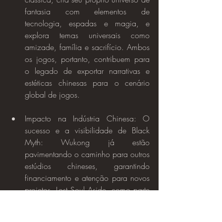
fantasia com elementos de 
tecnologia, espadas e magia, e 
explora temas universais como 
amizade, família e sacrifício. Ambos 
os jogos, portanto, contribuem para 
o legado de exportar narrativas e 
estéticas chinesas para o cenário 
global de jogos.
Impacto na Indústria Chinesa: O 
sucesso e a visibilidade de Black 
Myth: Wukong já estão 
pavimentando o caminho para outros 
estúdios chineses, garantindo 
financiamento e atenção para novos 
projetos. Lost Soul Aside, como parte 
do China Hero Project, também se 
beneficia dessa iniciativa, que visa 