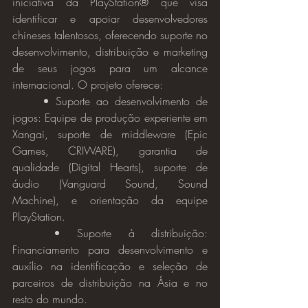
iniciativa da PlayStation® que visa 
identificar e apoiar desenvolvedores 
chineses talentosos, oferecendo suporte no 
desenvolvimento, distribuição e marketing 
de seus jogos para um alcance 
internacional. O projeto oferece:
	• Suporte ao desenvolvimento de 
jogos: Equipe de produção experiente em 
Xangai, suporte de middleware (Epic 
Games, CRIWARE), garantia de 
qualidade (Digital Hearts), suporte de 
áudio (Vanguard Sound, Sound 
Machine), e orientação da equipe 
PlayStation.
	• Suporte à distribuição: 
Financiamento para desenvolvimento e 
auxílio na identificação e seleção de 
parceiros de distribuição na Ásia e no 
resto do mundo.