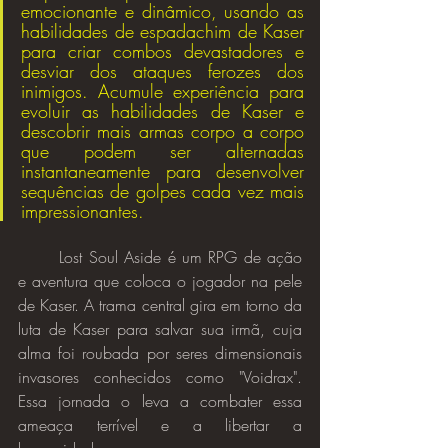
emocionante e dinâmico, usando as 
habilidades de espadachim de Kaser 
para criar combos devastadores e 
desviar dos ataques ferozes dos 
inimigos. Acumule experiência para 
evoluir as habilidades de Kaser e 
descobrir mais armas corpo a corpo 
que podem ser alternadas 
instantaneamente para desenvolver 
sequências de golpes cada vez mais 
impressionantes.
	Lost Soul Aside é um RPG de ação 
e aventura que coloca o jogador na pele 
de Kaser. A trama central gira em torno da 
luta de Kaser para salvar sua irmã, cuja 
alma foi roubada por seres dimensionais 
invasores conhecidos como "Voidrax". 
Essa jornada o leva a combater essa 
ameaça terrível e a libertar a 