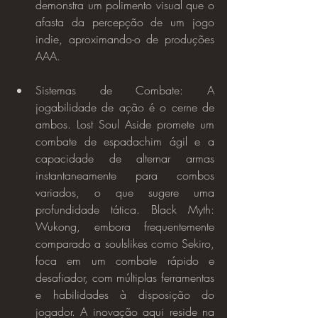
demonstra um polimento visual que o 
afasta da percepção de um jogo 
indie, aproximando-o de produções 
AAA.
Sistemas de Combate: A 
jogabilidade de ação é o cerne de 
ambos. Lost Soul Aside promete um 
combate de espadachim ágil e a 
capacidade de alternar armas 
instantaneamente para combos 
variados, o que sugere uma 
profundidade tática. Black Myth: 
Wukong, embora frequentemente 
comparado a soulslikes como Sekiro, 
foca em um combate rápido e 
desafiador, com múltiplas ferramentas 
e habilidades à disposição do 
jogador. A inovação aqui reside na 