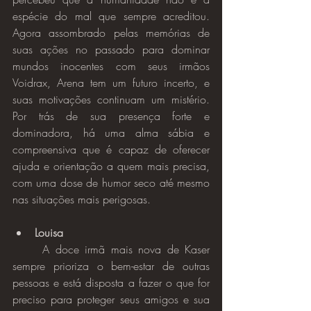
espécie do mal que sempre acreditou. 
Agora assombrado pelas memórias de 
suas ações no passado para dominar 
mundos inocentes com seus irmãos 
Voidrax, Arena tem um futuro incerto, e 
suas motivações continuam um mistério. 
Por trás de sua presença forte e 
dominadora, há uma alma sábia e 
compreensiva que é capaz de oferecer 
ajuda e orientação a quem mais precisa, 
com uma dose de humor seco até mesmo 
nas situações mais perigosas.
Louisa
	A doce irmã mais nova de Kaser 
sempre prioriza o bem-estar de outras 
pessoas e está disposta a fazer o que for 
preciso para proteger seus amigos e sua 