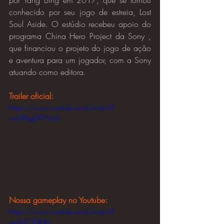
conhecido por seu jogo de estreia, Lost 
Soul Aside. O estúdio recebeu apoio do 
programa China Hero Project da Sony , 
que financiou o projeto do jogo de ação 
e aventura para um jogador, com a Sony 
atuando como editora.
Trailer oficial:
https://www.youtube.com/watch?
v=GRhg0RYYsa0
Nossa gameplay no Youtube:
https://www.youtube.com/watch?
v=tilU230fUhI