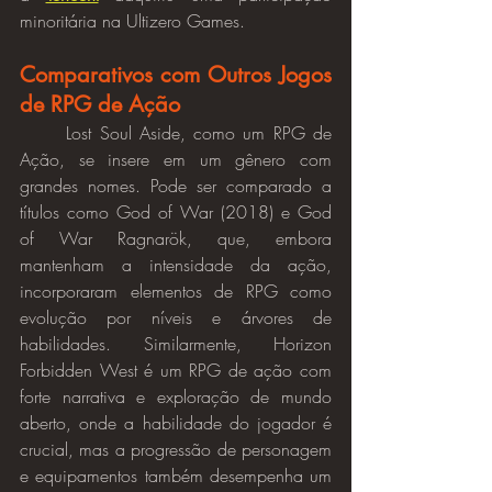
minoritária na Ultizero Games.
Comparativos com Outros Jogos 
de RPG de Ação
	Lost Soul Aside, como um RPG de 
Ação, se insere em um gênero com 
grandes nomes. Pode ser comparado a 
títulos como God of War (2018) e God 
of War Ragnarök, que, embora 
mantenham a intensidade da ação, 
incorporaram elementos de RPG como 
evolução por níveis e árvores de 
habilidades. Similarmente, Horizon 
Forbidden West é um RPG de ação com 
forte narrativa e exploração de mundo 
aberto, onde a habilidade do jogador é 
crucial, mas a progressão de personagem 
e equipamentos também desempenha um 