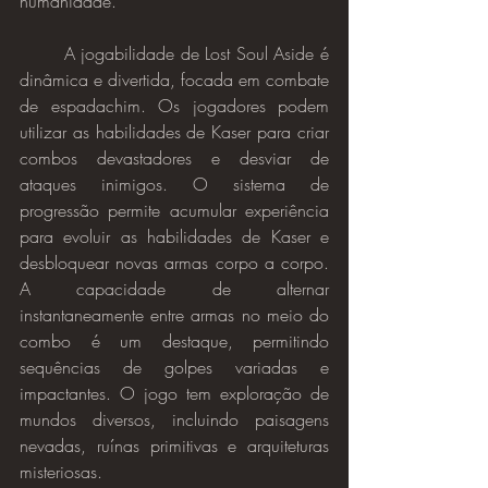
humanidade.
	A jogabilidade de Lost Soul Aside é 
dinâmica e divertida, focada em combate 
de espadachim. Os jogadores podem 
utilizar as habilidades de Kaser para criar 
combos devastadores e desviar de 
ataques inimigos. O sistema de 
progressão permite acumular experiência 
para evoluir as habilidades de Kaser e 
desbloquear novas armas corpo a corpo. 
A capacidade de alternar 
instantaneamente entre armas no meio do 
combo é um destaque, permitindo 
sequências de golpes variadas e 
impactantes. O jogo tem exploração de 
mundos diversos, incluindo paisagens 
nevadas, ruínas primitivas e arquiteturas 
misteriosas.