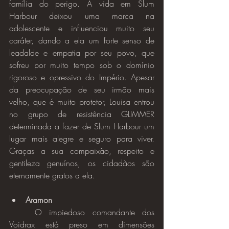
família do perigo. A vida em Slum 
Harbour deixou uma marca na 
adolescente e influenciou muito seu 
caráter, dando a ela um forte senso de 
leadalde e empatia por seu povo, que 
sofreu por muito tempo sob o domínio 
rigoroso e opressivo do Império. Apesar 
da preocupação de seu irmão mais 
velho, que é muito protetor, Louisa entrou 
no grupo de resistência GLIMMER 
determinada a fazer de Slum Harbour um 
lugar mais alegre e seguro para viver. 
Graças a sua compaixão, respeito e 
gentileza genuínos, os cidadãos são 
eternamente gratos a ela.
Aramon
	O impiedoso comandante dos 
Voidrax está preso em dimensões 