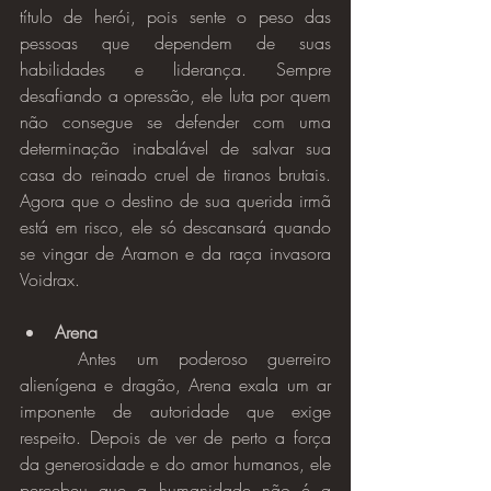
título de herói, pois sente o peso das 
pessoas que dependem de suas 
habilidades e liderança. Sempre 
desafiando a opressão, ele luta por quem 
não consegue se defender com uma 
determinação inabalável de salvar sua 
casa do reinado cruel de tiranos brutais. 
Agora que o destino de sua querida irmã 
está em risco, ele só descansará quando 
se vingar de Aramon e da raça invasora 
Voidrax.
Arena
	Antes um poderoso guerreiro 
alienígena e dragão, Arena exala um ar 
imponente de autoridade que exige 
respeito. Depois de ver de perto a força 
da generosidade e do amor humanos, ele 
percebeu que a humanidade não é a 