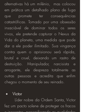
alternativas há um milênio,  mas colocou 
em prática um detalhado plano de fuga 
que promete ter consequências 
catastróficas. Tomado por uma obsessão 
insaciável de dominar todos os seres 
vivos, ele pretende capturar o Nexus da 
Vida do planeta, uma medida que pode 
dar a ele poder ilimitado. Sua vingança 
contra quem o aprisionou será rápida, 
brutal e cruel, deixando um rastro de 
destruição. Manipulador, narcisista e 
arrogante, ele despreza totalmente as 
outras pessoas e acredita que enfim 
chegou o momento de seu reinado.
Victor
	Líder nobre da Ordem Santa, Victor 
fez um pacto solene de proteger os fracos 
e inocentes, personificando as qualidades 