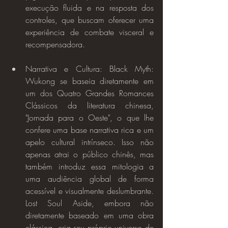
execução fluida e na resposta dos 
controles, que buscam oferecer uma 
experiência de combate visceral e 
recompensadora.
Narrativa e Cultura: Black Myth: 
Wukong se baseia diretamente em 
um dos Quatro Grandes Romances 
Clássicos da literatura chinesa, 
"Jornada para o Oeste", o que lhe 
confere uma base narrativa rica e um 
apelo cultural intrínseco. Isso não 
apenas atrai o público chinês, mas 
também introduz essa mitologia a 
uma audiência global de forma 
acessível e visualmente deslumbrante. 
Lost Soul Aside, embora não 
diretamente baseado em uma obra 
clássica, cria seu próprio universo de 