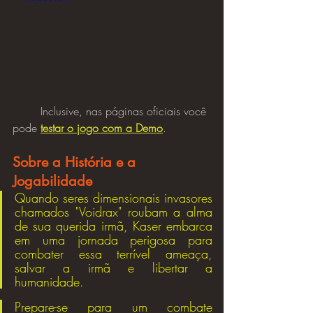
	Inclusive, nas páginas oficiais você 
pode 
testar o jogo com a Demo
.
Sobre a História e a 
Jogabilidade
Quando seres dimensionais invasores 
chamados "Voidrax" roubam a alma 
de sua querida irmã, Kaser embarca 
em uma jornada perigosa para 
combater essa terrível ameaça, 
salvar a irmã e libertar a 
humanidade.
Prepare-se para um combate 