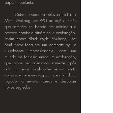
papel importante.
	Outro comparativo relevante é Black 
Myth: Wukong, um RPG de ação chinês 
que também se baseia em mitologia e 
oferece combate dinâmico e exploração. 
Assim como Black Myth: Wukong, Lost 
Soul Aside foca em um combate ágil e 
visualmente impressionante, com um 
mundo de fantasia único. A exploração, 
que pode ser acessada somente após 
adquirir certas habilidades, é um ponto 
comum entre esses jogos, incentivando o 
jogador a revisitar áreas e descobrir 
novos segredos.