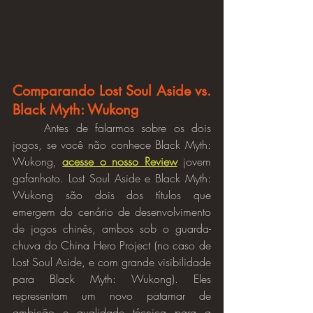
Comparando Lost Soul Aside vs. 
Black Myth: Wukong
	Antes de falarmos sobre os dois 
jogos, se você não conhece Black Myth: 
Wukong, 
acesse o nosso Review
 jovem 
gafanhoto. Lost Soul Aside e Black Myth: 
Wukong são dois dos títulos que 
emergem do cenário de desenvolvimento 
de jogos chinês, ambos sob o guarda-
chuva do China Hero Project (no caso de 
Lost Soul Aside, e com grande visibilidade 
para Black Myth: Wukong). Eles 
representam um novo patamar de 
ambição e qualidade técnica para a 