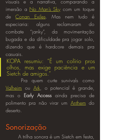
visuais e a narrativa, comparando a 
imersão a 
No Man’s Sky
 com um toque 
de 
Conan Exiles
. Mas nem tudo é 
especiaria: alguns reclamaram do 
combate “janky”, da movimentação 
bugada e da dificuldade pra jogar solo, 
dizendo que é hardcore demais pra 
casuais. 
KOPA resumiu: “É um colírio pros 
olhos, mas exige paciência e um 
Sietch de amigos.”
	Pra quem curte survivals como 
Valheim
 ou 
Ark
, o potencial é grande, 
mas o 
Early Access
 ainda precisa de 
polimento pra não virar um 
Anthem
 do 
deserto.
Sonorização
	A trilha sonora é um Sietch em festa, 