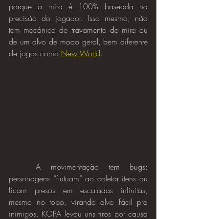
porque a mira é 100% baseada na 
precisão do jogador. Isso mesmo, não 
tem mecânica de travamento de mira ou 
de um alvo de modo geral, bem diferente 
de jogos como 
New World
.
	A movimentação tem bugs: 
personagens “flutuam” ao coletar itens ou 
ficam presos em escaladas infinitas, 
mesmo no topo, virando alvo fácil pra 
inimigos. KOPA levou uns tiros por causa 