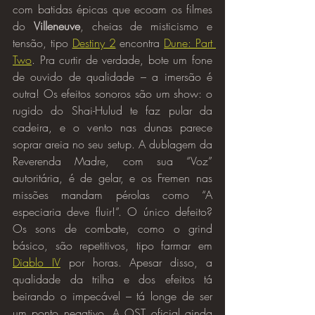
com batidas épicas que ecoam os filmes 
do 
Villeneuve
, cheias de misticismo e 
tensão, tipo 
Destiny 2
 encontra 
Dune: Part 
Two
. Pra curtir de verdade, bote um fone 
de ouvido de qualidade – a imersão é 
outra! Os efeitos sonoros são um show: o 
rugido do Shai-Hulud te faz pular da 
cadeira, e o vento nas dunas parece 
soprar areia no seu setup. A dublagem da 
Reverenda Madre, com sua “Voz” 
autoritária, é de gelar, e os Fremen nas 
missões mandam pérolas como “A 
especiaria deve fluir!”. O único defeito? 
Os sons de combate, como o grind 
básico, são repetitivos, tipo farmar em 
Diablo IV
 por horas. Apesar disso, a 
qualidade da trilha e dos efeitos tá 
beirando o impecável – tá longe de ser 
um ponto negativo. A OST oficial ainda 