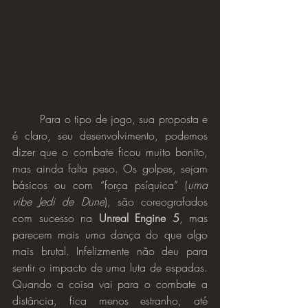
	Para o tipo de jogo, sua proposta e 
é claro, seu desenvolvimento, podemos 
dizer que o combate ficou muito bonito, 
mas ainda falta peso. Os golpes, sejam 
básicos ou com “força psíquica” (
uma 
vibe Jedi de Dune
), são coreografados 
com sucesso na 
Unreal Engine 5
, mas 
parecem mais uma dança do que algo 
mais brutal. Infelizmente não deu para 
sentir o impacto de uma luta de espadas. 
Quando a coisa vai para o combate a 
distância, fica menos estranho, até 