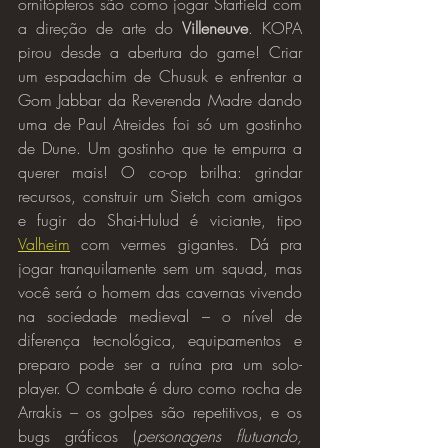
ornitópteros são como jogar Starfield com 
a direção de arte do 
Villeneuve
. KOPA 
pirou desde a abertura do game! Criar 
um espadachim de Chusuk e enfrentar a 
Gom Jabbar da Reverenda Madre dando 
uma de Paul Atreides foi só um gostinho 
de Dune. Um gostinho que te empurra a 
querer mais! O co-op brilha: grindar 
recursos, construir um Sietch com amigos 
e fugir do Shai-Hulud é viciante, tipo 
Valheim
 com vermes gigantes. Dá pra 
jogar tranquilamente sem um squad, mas 
você será o homem das cavernas vivendo 
na sociedade medieval – o nível de 
diferença tecnológica, equipamentos e 
preparo pode ser a ruína pra um solo-
player. O combate é duro como rocha de 
Arrakis – os golpes são repetitivos, e os 
bugs gráficos (
personagens flutuando, 