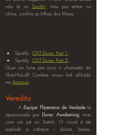
não tá no 
Spotify
, mas pra entrar no 
clima, confira as trilhas dos filmes:
Spotify - 
OST Dune: Part 1
;
Spotify - 
OST Dune: Part 2
;
Quer um fone pra ouvir o chamado do 
Shai-Hulud? Confere nosso link afiliado 
na 
Amazon
Veredito
	A 
Equipe Fliperama de Verdade
 tá 
apaixonada por 
Dune: Awakening
, mas 
com um pé no Sietch. O visual é de 
explodir a cabeça – dunas, bases, 