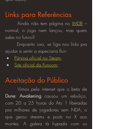
Links para Referências
	Ainda não tem página no 
IMDB
 – 
normal, o jogo nem lançou, mas quem 
sabe no futuro?
	Enquanto isso, se liga nos links pra 
ajudar a sentir a especiaria fluir:
Página oficial no Steam
;
Site oficial da Funcom
;
Aceitação do Público
	Vimos pela internet que o beta de 
Dune: Awakening
 causou um rebuliço, 
com 20 a 25 horas do Ato 1 liberadas 
pra milhares de jogadores sem NDA, o 
que gerou streams e posts no X aos 
montes. A galera tá hypada com os 