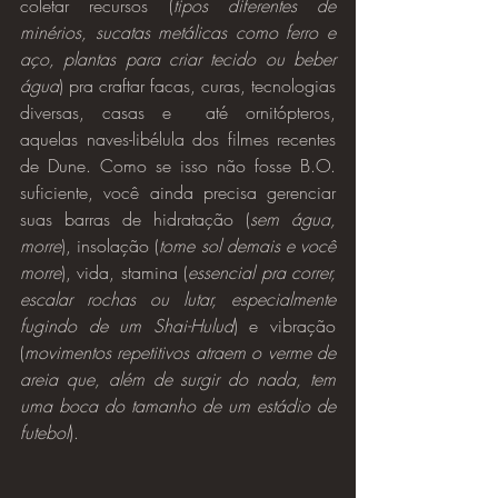
coletar recursos (
tipos diferentes de 
minérios, sucatas metálicas como ferro e 
aço, plantas para criar tecido ou beber 
água
) pra craftar facas, curas, tecnologias 
diversas, casas e  até ornitópteros, 
aquelas naves-libélula dos filmes recentes 
de Dune. Como se isso não fosse B.O. 
suficiente, você ainda precisa gerenciar 
suas barras de hidratação (
sem água, 
morre
), insolação (
tome sol demais e você 
morre
), vida, stamina (
essencial pra correr, 
escalar rochas ou lutar, especialmente 
fugindo de um Shai-Hulud
) e vibração 
(
movimentos repetitivos atraem o verme de 
areia que, além de surgir do nada, tem 
uma boca do tamanho de um estádio de 
futebol
).