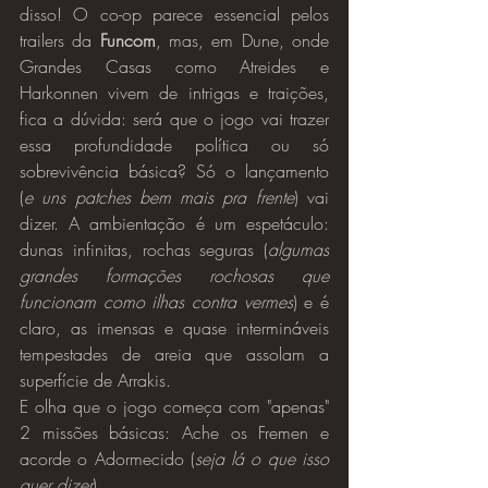
disso! O co-op parece essencial pelos 
trailers da 
Funcom
, mas, em Dune, onde 
Grandes Casas como Atreides e 
Harkonnen vivem de intrigas e traições, 
fica a dúvida: será que o jogo vai trazer 
essa profundidade política ou só 
sobrevivência básica? Só o lançamento 
(
e uns patches bem mais pra frente
) vai 
dizer. A ambientação é um espetáculo: 
dunas infinitas, rochas seguras (
algumas 
grandes formações rochosas que 
funcionam como ilhas contra vermes
) e é 
claro, as imensas e quase intermináveis 
tempestades de areia que assolam a 
superfície de Arrakis.
E olha que o jogo começa com "apenas" 
2 missões básicas: Ache os Fremen e 
acorde o Adormecido (
seja lá o que isso 
quer dizer
).