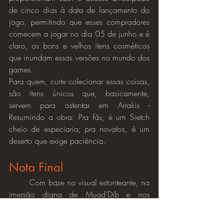
de cinco dias à data de lançamento do 
jogo, permitindo que esses compradores 
comecem a jogar no dia 05 de junho e é 
claro, os bons e velhos itens cosméticos 
que inundam essas versões no mundo dos 
games.
Para quem, curte colecionar essas coisas, 
são itens únicos que, basicamente, 
servem para ostentar em Arrakis - 
Resumindo a obra: Pra fãs, é um Sietch 
cheio de especiaria; pra novatos, é um 
deserto que exige paciência.
Nota Final
	Com base no visual estonteante, na 
imersão digna de Muad’Dib e nos 
perrengues do beta, 
Dune: Awakening
 é 
um (
quase
) MMO que te faz sentir o peso 