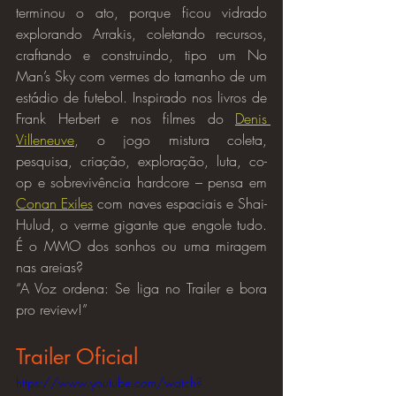
terminou o ato, porque ficou vidrado 
explorando Arrakis, coletando recursos, 
craftando e construindo, tipo um No 
Man’s Sky com vermes do tamanho de um 
estádio de futebol. Inspirado nos livros de 
Frank Herbert e nos filmes do 
Denis 
Villeneuve
, o jogo mistura coleta, 
pesquisa, criação, exploração, luta, co-
op e sobrevivência hardcore – pensa em 
Conan Exiles
 com naves espaciais e Shai-
Hulud, o verme gigante que engole tudo. 
É o MMO dos sonhos ou uma miragem 
nas areias?
“A Voz ordena: Se liga no Trailer e bora 
pro review!”
Trailer Oficial
https://www.youtube.com/watch?