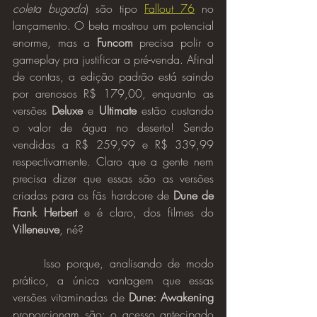
coleta bugada
) são tipo 
Fallout 76
 no 
lançamento. O beta mostrou um potencial 
enorme, mas a 
Funcom
 precisa polir o 
gameplay pra justificar a pré-venda. Afinal 
de contas, a edição padrão está saindo 
por arenosos R$ 179,00, enquanto as 
versões 
Deluxe
 e 
Ultimate
 estão custando 
o valor de água no deserto! Sendo 
vendidas a R$ 259,99 e R$ 339,99 
respectivamente. Claro que a gente nem 
precisa dizer que essas são as versões 
criadas para os fãs hardcore de 
Dune de 
Frank Herbert
 e é claro, dos filmes do 
Villeneuve
, né?
	Isso porque, analisando de modo 
prático, a única vantagem que essas 
versões vitaminadas de 
Dune: Awakening
proporcionam são: o acesso antecipado 