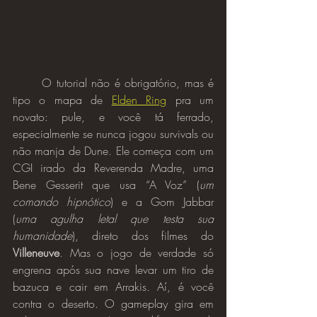
	O tutorial não é obrigatório, mas é 
tipo o mapa de 
Elden Ring
 pra um 
novato: pule, e você tá ferrado, 
especialmente se nunca jogou survivals ou 
não manja de Dune. Ele começa com um 
CGI irado da Reverenda Madre, uma 
Bene Gesserit que usa “A Voz” (
um 
comando hipnótico
) e a Gom Jabbar 
(
uma agulha letal que testa sua 
humanidade
), direto dos filmes do 
Villeneuve
. Mas o jogo de verdade só 
engrena após sua nave levar um tiro de 
bazuca e cair em Arrakis. Aí, é você 
contra o deserto. O gameplay gira em 