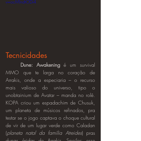
v=ocMIndtODi4
Tecnicidades
	Dune: Awakening
 é um survival 
MMO que te larga no coração de 
Arrakis, onde a especiaria – o recurso 
mais valioso do universo, tipo o 
unobtainium de Avatar – manda no rolê. 
KOPA criou um espadachim de Chusuk, 
um planeta de músicos refinados, pra 
testar se o jogo captava o choque cultural 
de vir de um lugar verde como Caladan 
(
planeta natal da família Atreides
) pras 
dunas áridas de Arrakis. Spoiler: esse 