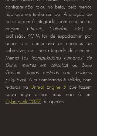
contraste não rolou no beta, pelo menos 
não que ele tenha sentido. A criação de 
personagem é integrada, com escolha de 
origem (
Chusuk, Caladan, etc.
) e 
profissão. KOPA foi de espadachim por 
achar que aumentava as chances de 
sobreviver, mas nada impede de escolher 
Mentat (
os “computadores humanos” de 
Dune, mestres em cálculos
) ou Bene 
Gesserit (
freiras místicas com poderes 
psíquicos
). A customização é sólida, com 
texturas na 
Unreal Engine 5
 que fazem 
cada ruga brilhar, mas não é um 
Cyberpunk 2077
 de opções.