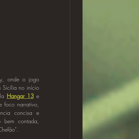
icília no início 
la 
Hangar 13
 e 
 foco narrativo, 
ncia concisa e 
e bem contada, 
Chefão".