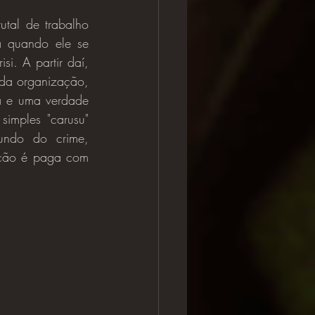
 quando ele se 
i. A partir daí, 
da organização, 
 e uma verdade 
simples "carusu" 
undo do crime, 
ção é paga com 