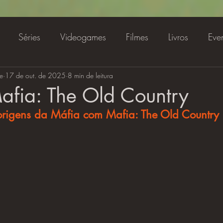
Séries
Videogames
Filmes
Livros
Eve
e
amentos
17 de out. de 2025
Streaming
8 min de leitura
Especial
Animes e Cartoon
afia: The Old Country
rigens da Máfia com Mafia: The Old Country