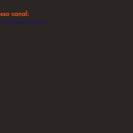
so canal:
om/watch?v=tv6J3HVjy-k