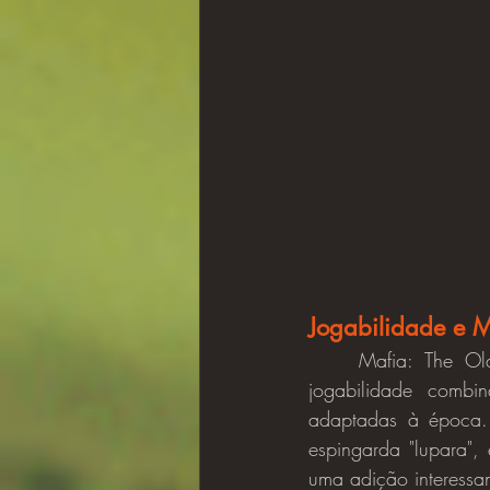
Jogabilidade e 
	Mafia: The Old Country foca em uma experiência linear e guiada pela história. A 
jogabilidade combi
adaptadas à época.
espingarda "lupara"
uma adição interessan