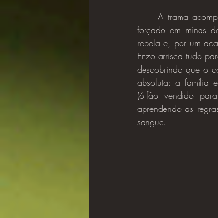
	A trama acompanha Enzo Favara, um jovem que, após uma infância brutal de trabalho 
forçado em minas de
rebela e, por um acas
Enzo arrisca tudo pa
descobrindo que o c
absoluta: a família e
(órfão vendido par
aprendendo as regra
sangue.