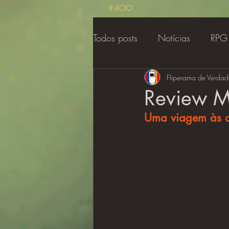
INÍCIO
Todos posts
Notícias
RPG
Contos de Sercon
Fliperama de Verdad
Regul
Review M
Uma viagem às o
Gamer Class
Cobertura