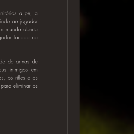
indo ao jogador 
um mundo aberto 
ador focado no 
us inimigos em 
, os rifles e as 
ara eliminar os 