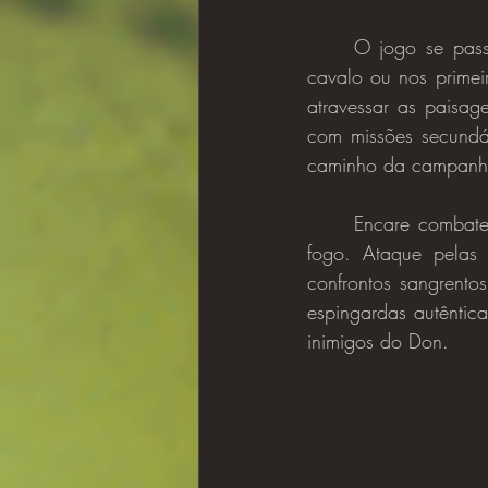
	O jogo se passa em uma época onde os mafiosos patrulhavam seus territórios a pé, a 
cavalo ou nos primei
atravessar as paisag
com missões secundá
caminho da campanha
	Encare combates mortais, seja em duelos de faca ou com uma variedade de armas de 
fogo. Ataque pelas 
confrontos sangrentos
espingardas autêntic
inimigos do Don.