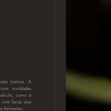
com novidades 
século, como a 
com facas seja 
e ferimentos.