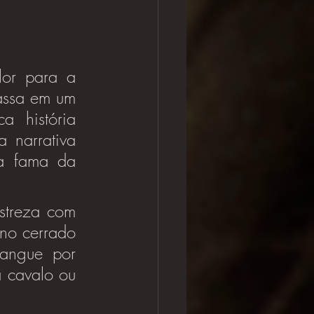
or para a 
assa em um 
a história 
 narrativa 
a fama da 
treza com 
no cerrado 
angue por 
 cavalo ou 