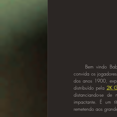
	Bem vindo Babycapos a origem da Máfia em Mafia: The Old Country, onde o jogo 
convida os jogadores 
dos anos 1900, expl
distribuído pela 
2K 
distanciando-se de 
impactante. É um tí
remetendo aos grande