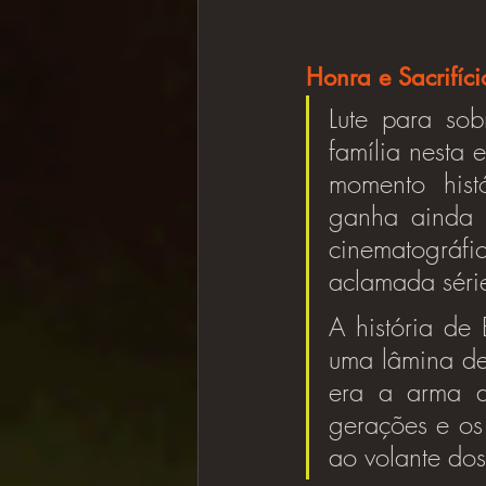
Honra e Sacrifíci
Lute para sob
família nesta 
momento histó
ganha ainda m
cinematográfi
aclamada séri
A história de
uma lâmina de 
era a arma d
gerações e os 
ao volante dos